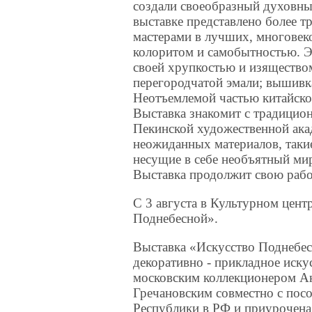
создали своеобразный духовный
выставке представлено более 
мастерами в лучших, многовеко
колоритом и самобытностью. 
своей хрупкостью и изяществом
перегородчатой эмали; вышивка
Неотъемлемой частью китайско
Выставка знакомит с традицио
Пекинской художественной ака
неожиданных материалов, такие 
несущие в себе необъятный ми
Выставка продолжит свою работ
С 3 августа в Культурном цент
Поднебесной».
Выставка «Искусство Поднебе
декоративно - прикладное иску
московским коллекционером А
Гречановским совместно с пос
Республики в РФ и приурочена 