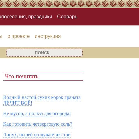
опоселения, праздники
Словарь
ы
о проекте
инструкция
Что почитать
Водный настой сухих корок граната
ЛЕЧИТ ВСЁ!
Не мусор, а польза для огорода!
Как готовить четверговую соль?
Лопух, пырей и одуванчик: три