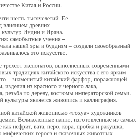
ичестве Китая и России.
чти шесть тысячелетий. Ее
д влиянием древних
 культур Индии и Ирана.
гия: самобытные учения –
ачала нашей эры и буддизм – создали своеобразный
развивалось это искусство.
ее трехсот экспонатов, выполненных современными
вых традициях китайского искусства с его ярким
Это – знаменитый китайский фарфор, поражающей
, изделия из красного и черного лака,
, резьба по дереву, костюмы императорской семьи.
й культуры является живопись и каллиграфия.
нной китайской живописью «гохуа» художников
демии. Великолепные панно, изготовленные из самых
как нефрит, вата, перо, кора, пробка и ракушка,
р мифических героев и сказочных животных.