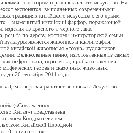
 климат, в котором и развивалось это искусство. На
трехсот экспонатов, выполненных современными
вых традициях китайского искусства с его ярким
Это – знаменитый китайский фарфор, поражающей
, изделия из красного и черного лака,
, резьба по дереву, костюмы императорской семьи.
й культуры является живопись и каллиграфия.
нной китайской живописью «гохуа» художников
демии. Великолепные панно, изготовленные из самых
как нефрит, вата, перо, кора, пробка и ракушка,
р мифических героев и сказочных животных.
у до 20 сентября 2011 года.
ре «Дом Озерова» работает выставка «Искусство
сной» («Современное
сство Китая») представлена
натолием Кондратьевичем
ольством Китайской Народной
к 10-летию со дня