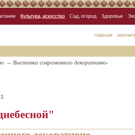
итание
Культура, искусство
Сад, огород
Здоровье
Эк
главная
контакт
во
Выставка современного декоративно-
11
днебесной"
енного декоративно-