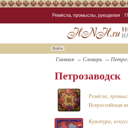
Ремёсла, промыслы, рукоделия
П
Войти
Главная
Словарь
Петроз
Петрозаводск
Ремёсла, промыс
Всероссийская в
Культура, искус