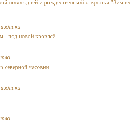
кой новогодней и рождественской открытки "Зимнее
раздники
м - под новой кровлей
ство
р северной часовни
раздники
и
ство