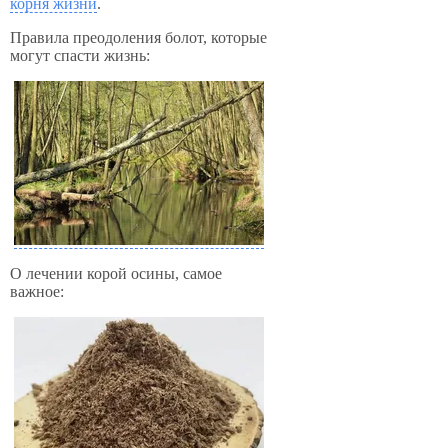
корня жизни
.
Правила преодоления болот, которые
могут спасти жизнь:
О лечении корой осины, самое
важное: