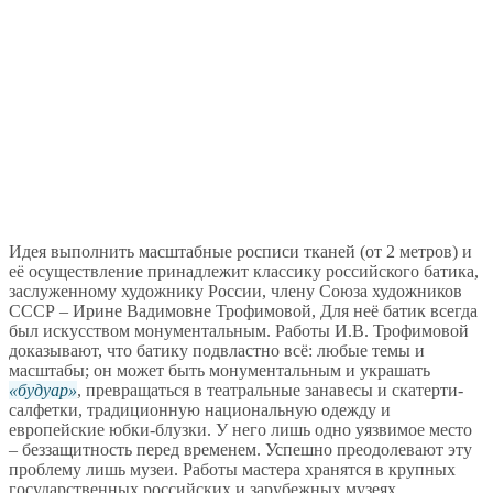
Идея выполнить масштабные росписи тканей (от 2 метров) и
её осуществление принадлежит классику российского батика,
заслуженному художнику России, члену Союза художников
СССР – Ирине Вадимовне Трофимовой, Для неё батик всегда
был искусством монументальным. Работы И.В. Трофимовой
доказывают, что батику подвластно всё: любые темы и
масштабы; он может быть монументальным и украшать
будуар
, превращаться в театральные занавесы и скатерти-
салфетки, традиционную национальную одежду и
европейские юбки-блузки. У него лишь одно уязвимое место
– беззащитность перед временем. Успешно преодолевают эту
проблему лишь музеи. Работы мастера хранятся в крупных
государственных российских и зарубежных музеях.