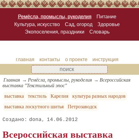
Ремёсла, промыслы, рукоделия
Питание
Культура, искусство
Сад, огород
Здоровье
Экопоселения, праздники
Словарь
главная
контакты
о проекте
инструкция
Главная
Ремёсла, промыслы, рукоделия
Всероссийская
выставка "Текстильный эпос"
выставка
текстиль
Карелия
культура разных народов
выставка лоскутного шитья
Петрозаводск
dona
14.06.2012
Всероссийская выставка