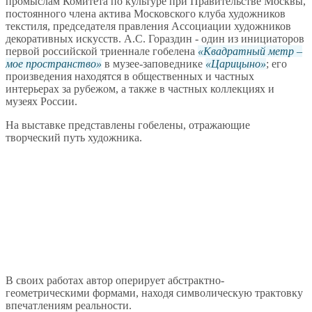
промыслам Комитета по культуре при Правительстве Москвы,
постоянного члена актива Московского клуба художников
текстиля, председателя правления Ассоциации художников
декоративных искусств. А.С. Гораздин - один из инициаторов
первой российской триеннале гобелена
Квадратный метр –
мое пространство
в музее-заповеднике
Царицыно
; его
произведения находятся в общественных и частных
интерьерах за рубежом, а также в частных коллекциях и
музеях России.
На выставке представлены гобелены, отражающие
творческий путь художника.
В своих работах автор оперирует абстрактно-
геометрическими формами, находя символическую трактовку
впечатлениям реальности.