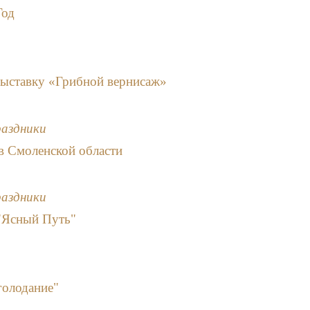
Год
выставку «Грибной вернисаж»
раздники
в Смоленской области
раздники
"Ясный Путь"
голодание"