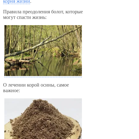
корня жизни
.
Правила преодоления болот, которые
могут спасти жизнь:
О лечении корой осины, самое
важное: