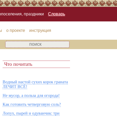
опоселения, праздники
Словарь
ы
о проекте
инструкция
Что почитать
Водный настой сухих корок граната
ЛЕЧИТ ВСЁ!
Не мусор, а польза для огорода!
Как готовить четверговую соль?
Лопух, пырей и одуванчик: три