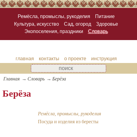
Ремёсла, промыслы, рукоделия
Питание
Культура, искусство
Сад, огород
Здоровье
Экопоселения, праздники
Словарь
главная
контакты
о проекте
инструкция
Главная
Словарь
Берёза
Берёза
Ремёсла, промыслы, рукоделия
Посуда и изделия из бересты