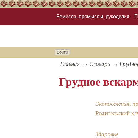
Ремёсла, промыслы, рукоделия
П
Войти
Главная
Словарь
Грудно
Грудное вскар
Экопоселения, п
Родительский клу
Здоровье