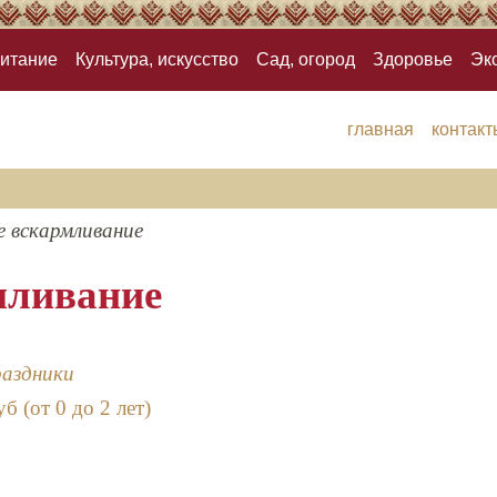
итание
Культура, искусство
Сад, огород
Здоровье
Эк
главная
контакт
е вскармливание
мливание
раздники
б (от 0 до 2 лет)