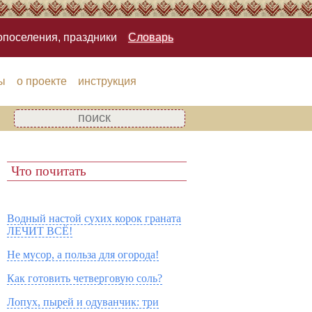
опоселения, праздники
Словарь
ы
о проекте
инструкция
Что почитать
Водный настой сухих корок граната
ЛЕЧИТ ВСЁ!
Не мусор, а польза для огорода!
Как готовить четверговую соль?
Лопух, пырей и одуванчик: три