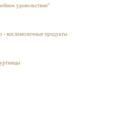
ойное удовольствие"
о - косломолочные продукты
гуртницы