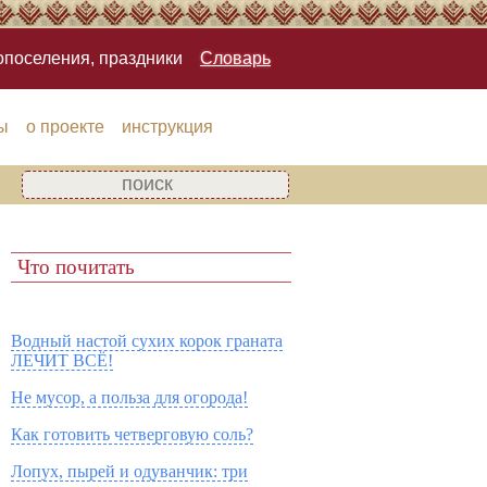
опоселения, праздники
Словарь
ы
о проекте
инструкция
Что почитать
Водный настой сухих корок граната
ЛЕЧИТ ВСЁ!
Не мусор, а польза для огорода!
Как готовить четверговую соль?
Лопух, пырей и одуванчик: три