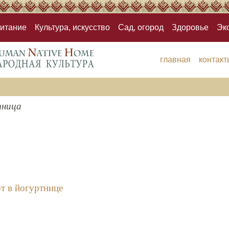
итание
Культура, искусство
Сад, огород
Здоровье
Эк
главная
контакт
тница
рт в йогуртнице