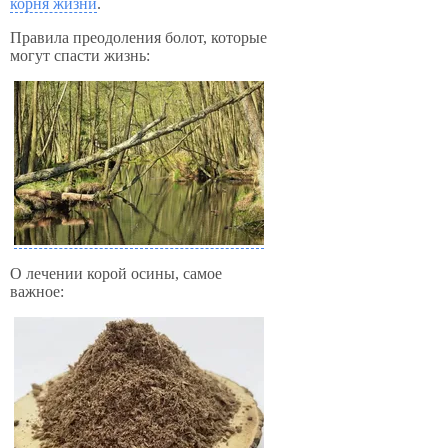
корня жизни
.
Правила преодоления болот, которые
могут спасти жизнь:
О лечении корой осины, самое
важное: