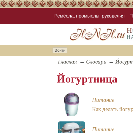
Ремёсла, промыслы, рукоделия
П
Войти
Главная
Словарь
Йогур
Йогуртница
Питание
Как делать йогу
Питание