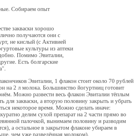
зные. Собираем опыт
естве закваски хорошо
тлично получаются они с
рт, не кислый (с Активией
огуртовые культуры из аптеки
 удобно. Помимо Эвиталии,
другие. Есть болгарские
a".
лакончиков Эвиталии, 1 флакон стоит около 70 рублей
 он на 2 л молока. Большинство йогуртниц готовит
приём. Можно развести весь флакон Эвиталии тёплым
ь для закваски, а вторую половину закрыть и убрать
ться некоторое время. Можно сделать иначе:
куратно делим сухой препарат на 2 части прямо во
ревянной палочкой, вынимаем половину и разводим
ся), а остальное в закрытом флаконе убираем в
ьше, чем уже разведённая молоком).