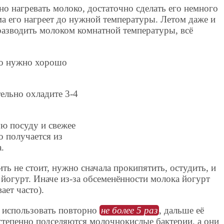
о нагревать молоко, достаточно сделать его немного
а его нагреет до нужной температуры. Летом даже и
разводить молоком комнатной температуры, всё
но нужно хорошо
ельно охладите 3-4
ю посуду и свежее
о получается из
.
ть не стоит, нужно сначала прокипятить, остудить, и
 йогурт. Иначе из-за обсеменённости молока йогурт
ает часто).
 использовать повторно
не более 5 раз
, дальше её
степенно подселяются молочнокислые бактерии, а они