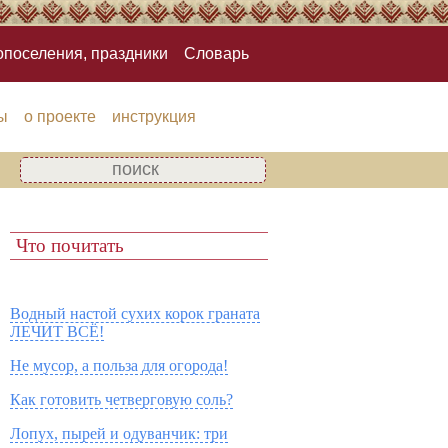
опоселения, праздники
Словарь
ы
о проекте
инструкция
Что почитать
Водный настой сухих корок граната
ЛЕЧИТ ВСЁ!
Не мусор, а польза для огорода!
Как готовить четверговую соль?
Лопух, пырей и одуванчик: три