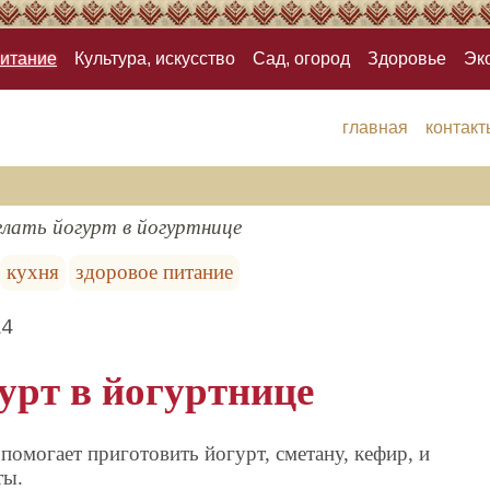
итание
Культура, искусство
Сад, огород
Здоровье
Эк
главная
контакт
елать йогурт в йогуртнице
кухня
здоровое питание
14
урт в йогуртнице
помогает приготовить йогурт, сметану, кефир, и
ты.