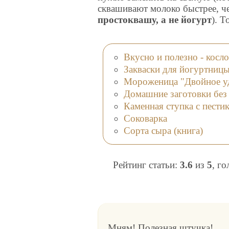
сквашивают молоко быстрее, ч
простоквашу, а не йогурт
). Т
Вкусно и полезно - кос
Закваски для йогуртниц
Мороженица "Двойное у
Домашние заготовки без 
Каменная ступка с пести
Соковарка
Сорта сыра (книга)
Рейтинг статьи:
3.6
из
5
, г
Мням! Полезная штучка!