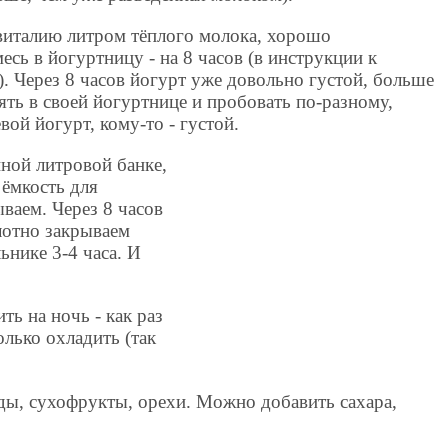
виталию литром тёплого молока, хорошо
есь в йогуртницу - на 8 часов (в инструкции к
). Через 8 часов йогурт уже довольно густой, больше
ять в своей йогуртнице и пробовать по-разному,
ой йогурт, кому-то - густой.
нной литровой банке,
 ёмкость для
ваем. Через 8 часов
лотно закрываем
нике 3-4 часа. И
ть на ночь - как раз
олько охладить (так
ды, сухофрукты, орехи. Можно добавить сахара,