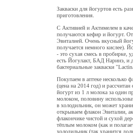
Закваски для йогуртов есть ра
приготовления.
С Активией и Актимелем в кач
получаются кефир и йогурт. О
Эвиталией. Очень вкусный йогу
получается немного кислее). Й
- это сухая смесь в пробирке,
есть Йогулакт, БАД Наринэ, и 
бактериальные закваски "Lactin
Покупаем в аптеке несколько ф
(цена на 2014 год) и рассчитан
йогурт из 1 л молока за один 
молоком, половину использоват
в холодильник, он может храни
открываем флакон Эвиталии, ак
флакончике чистой и сухой де
тёплым молоком (как и полагает
холодильник (так хранится дол