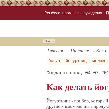
Ремёсла, промыслы, рукоделия
П
Войти
Главная
Питание
Как д
йогурт
йогуртница
молоко
dona
04.07.20
Как делать йог
Йогуртница - прибор, который 
другие кисломолочные продук