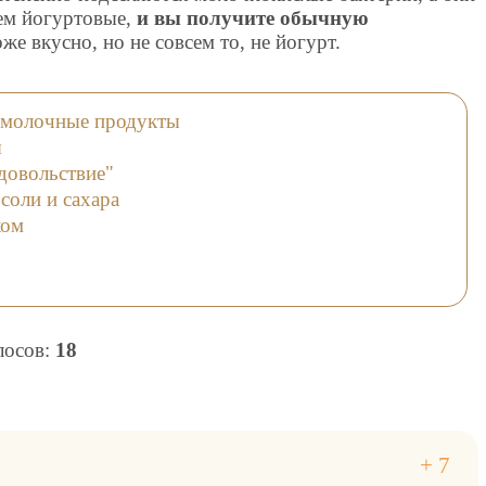
ем йогуртовые,
и вы получите обычную
оже вкусно, но не совсем то, не йогурт.
ломолочные продукты
ы
довольствие"
соли и сахара
ком
олосов:
18