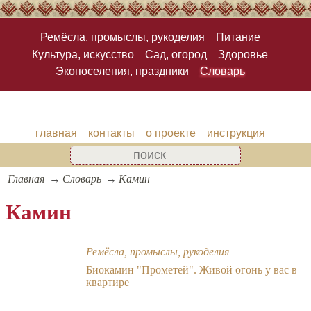
Ремёсла, промыслы, рукоделия
Питание
Культура, искусство
Сад, огород
Здоровье
Экопоселения, праздники
Словарь
главная
контакты
о проекте
инструкция
Главная
Словарь
Камин
Камин
Ремёсла, промыслы, рукоделия
Биокамин "Прометей". Живой огонь у вас в
квартире