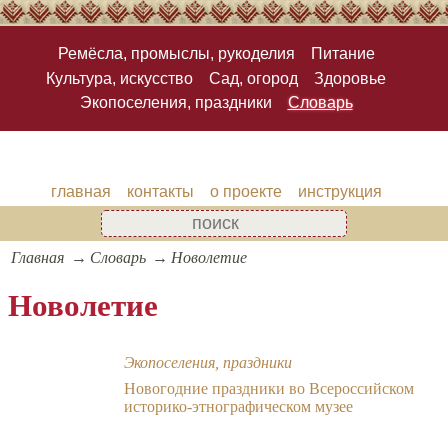
Ремёсла, промыслы, рукоделия
Питание
Культура, искусство
Сад, огород
Здоровье
Экопоселения, праздники
Словарь
главная
контакты
о проекте
инструкция
Главная
Словарь
Новолетие
Новолетие
Экопоселения, праздники
Новогодние праздники во Всероссийском
историко-этнографическом музее