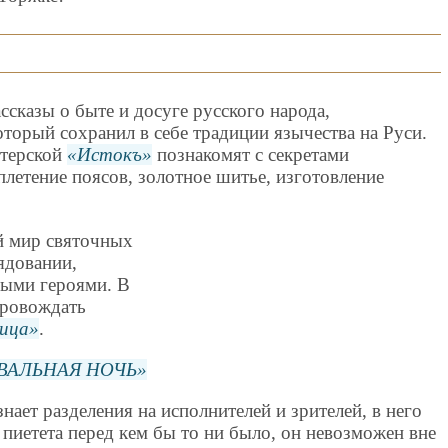
сказы о быте и досуге русского народа,
оторый сохранил в себе традиции язычества на Руси.
стерской
Истокъ
познакомят с секретами
плетение поясов, золотное шитье, изготовление
й мир святочных
лядовании,
ными героями. В
провождать
ица
.
ВАЛЬНАЯ НОЧЬ
знает разделения на исполнителей и зрителей, в него
 пиетета перед кем бы то ни было, он невозможен вне