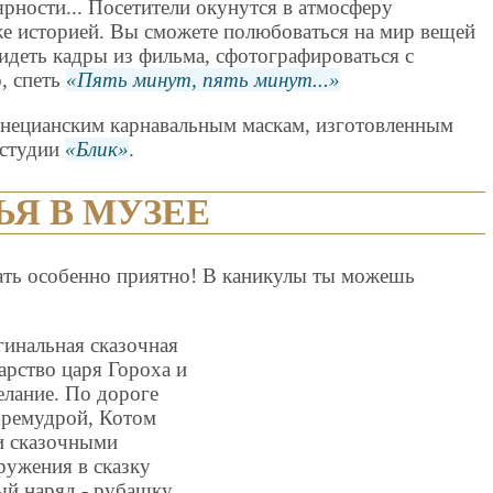
рности... Посетители окунутся в атмосферу
е историей. Вы сможете полюбоваться на мир вещей
видеть кадры из фильма, сфотографироваться с
, спеть
Пять минут, пять минут...
енецианским карнавальным маскам, изготовленным
 студии
Блик
.
Я В МУЗЕЕ
ать особенно приятно! В каникулы ты можешь
гинальная сказочная
арство царя Гороха и
елание. По дороге
Премудрой, Котом
и сказочными
ружения в сказку
ый наряд - рубашку