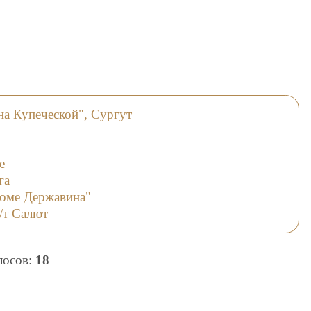
на Купеческой", Сургут
е
га
доме Державина"
/т Салют
олосов:
18