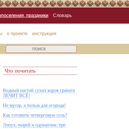
опоселения, праздники
Словарь
ы
о проекте
инструкция
Что почитать
Водный настой сухих корок граната
ЛЕЧИТ ВСЁ!
Не мусор, а польза для огорода!
Как готовить четверговую соль?
Лопух, пырей и одуванчик: три