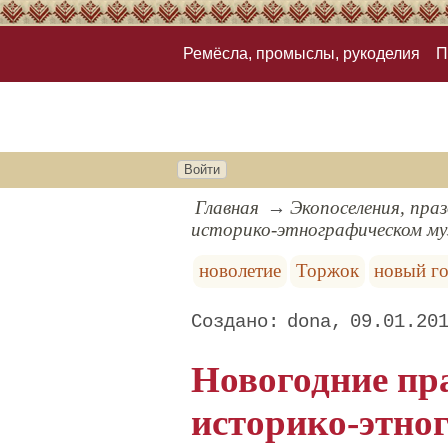
Ремёсла, промыслы, рукоделия
П
Войти
Главная
Экопоселения, пра
историко-этнографическом му
новолетие
Торжок
новый г
dona
09.01.20
Новогодние пр
историко-этно