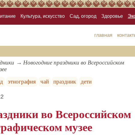
итание
Культура, искусство
Сад, огород
Здоровье
Эк
главная
контакт
здники
Новогодние праздники во Всероссийском
зее
од
этнография
чай
праздник
дети
12
аздники во Всероссийском
графическом музее