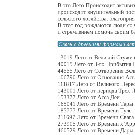
В это Лето Происходит активиз
происходит внушительный рост 
сельского хозяйства, благопри
В этот год рождаются люди со
и стремлением помочь своим б
Связь с древними формами лет
13019 Лето от Великой Стужи 
40015 Лето от 3-го Прибытия
44555 Лето от Сотворения Вел
106790 Лето от Основания Асга
111817 Лето от Великого Пере
143001 Лето от периода Трех 
153377 Лето от Асса Деи
165041 Лето от Времени Тары
185777 Лето от Времени Туле
211697 Лето от Времени Свага
273905 Лето от Времени х’Ар
460529 Лето от Времени Дары