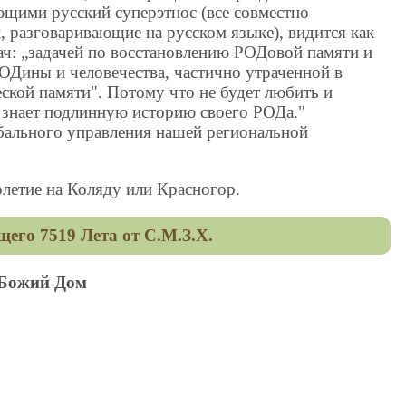
ющими русский суперэтнос (все совместно
 разговаривающие на русском языке), видится как
ач: „задачей по восстановлению РОДовой памяти и
ОДины и человечества, частично утраченной в
еской памяти". Потому что не будет любить и
знает подлинную историю своего РОДа."
обального управления нашей региональной
летие на Коляду или Красногор.
его 7519 Лета от С.М.З.Х.
- Божий Дом