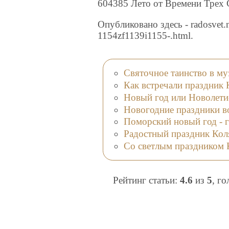
604385 Лето от Времени Трех
Опубликовано здесь - radosvet.ne
1154zf1139i1155-.html.
Святочное таинство в м
Как встречали праздник 
Новый год или Новолети
Новогодние праздники в
Поморский новый год - г
Радостный праздник Коля
Со светлым праздником 
Рейтинг статьи:
4.6
из
5
, г