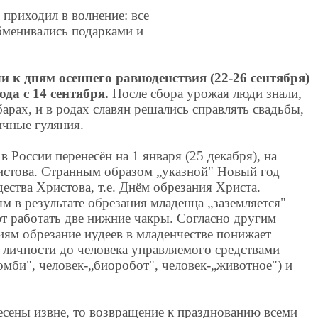
приходил в волнение: все
обменивались подарками и
 к дням осеннего равноденствия (22-26 сентября)
да с 14 сентября.
После сбора урожая люди знали,
арах, и в родах славян решались справлять свадьбы,
ичные гуляния.
в России перенесён на 1 января (25 декабря), на
истова. Странным образом „указной" Новый год
ества Христова, т.е. Днём обрезания Христа.
м в результате обрезания младенца „заземляется"
ют работать две нижние чакры. Согласно другим
ям обрезание иудеев в младенчестве понижает
 личности до человека управляемого средствами
омби", человек-„биоробот", человек-„животное") и
есены извне, то возвращение к празднованию всеми