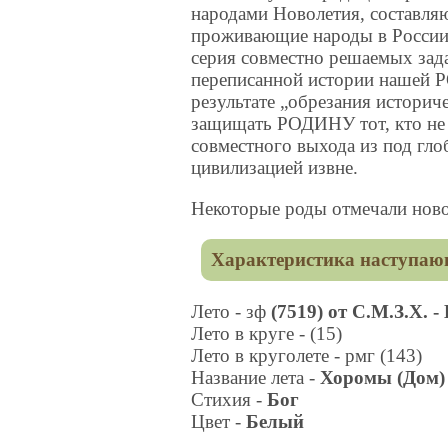
народами Новолетия, составля
проживающие народы в России,
серия совместно решаемых зад
переписанной истории нашей Р
результате „обрезания историч
защищать РОДИНУ тот, кто не 
совместного выхода из под гл
цивилизацией извне.
Некоторые роды отмечали ново
Характеристика наступающ
Лето - зф
(7519) от С.М.З.Х. 
Лето в круге - (15)
Лето в круголете - рмг (143)
Название лета -
Хоромы (Дом)
Стихия -
Бог
Цвет -
Белый