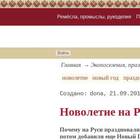
Ремёсла, промыслы, рукоделия
П
Войти
Главная
Экопоселения, пра
новолетие
новый год
празд
dona
21.09.20
Новолетие на 
Почему на Руси праздновали 3
потом добавили еще Новый 