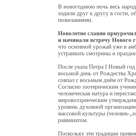
В новогоднюю ночь весь народ 
ходили друг к другу в гости, 
пожеланиями.
Новолетие славян приурочили
и начинали встречу Нового го
что основной урожай уже в амб
устраивать смотрины и праздн
После указа Петра I Новый год 
восьмой день от Рождества Хр
совпал с восьмым днём от Рожд
Согласно эзотерическим учения
человеческая натура и переста
мировоззренческим утверждени
уровень духовной организации
массовой культуры (человек-„з
раввинатом.
Поскольку эти традиции привн