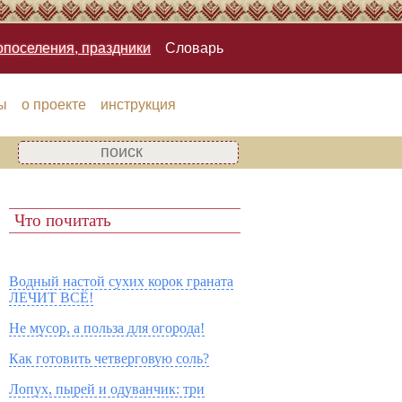
опоселения, праздники
Словарь
ы
о проекте
инструкция
Что почитать
Водный настой сухих корок граната
ЛЕЧИТ ВСЁ!
Не мусор, а польза для огорода!
Как готовить четверговую соль?
Лопух, пырей и одуванчик: три