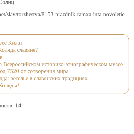
 Солнц
t/slav/torzhestva/8153-prazdnik-ramxa-inta-novoletie-
узее Кижи
Коляда славяне?
е
о Всероссийском историко-этнографическом музее
од 7520 от сотворения мира
да: веселье в славянских традициях
Коляды!
олосов:
14