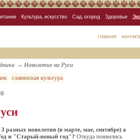
итание
Культура, искусство
Сад, огород
Здоровье
Эк
главная
контакт
здники
Новолетие на Руси
ник
славянская культура
10
Руси
 разных новолетия (в марте, мае, сентябре) а
Год и "Старый-новый год"?
Откуда появились