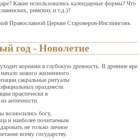
ндаре? Какие использовались календарные формы? Что
лавянских, римских и т.д.)?
ской Православной Церкви Староверов-Инглiинговъ
й год - Новолетие
уходит корнями в глубокую древность. В древние вре
 начало нового жизненного
лизации сакральные ритуалы
 официальных празднеств.
ции практически в
 из античности.
ы возносились богу,
яца и наиболее почитаемым
даровать не только личное
ветание всему государству.