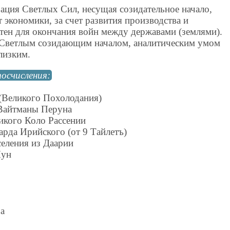
ация Светлых Сил, несущая созидательное начало,
экономики, за счет развития производства и
ятен для окончания войн между державами (землями).
 Светлым созидающим началом, аналитическим умом
лизким.
осчисления:
(Великого Похолодания)
 Вайтманы Перуна
икого Коло Рассении
рда Ирийского (от 9 Тайлетъ)
селения из Даарии
Лун
ра