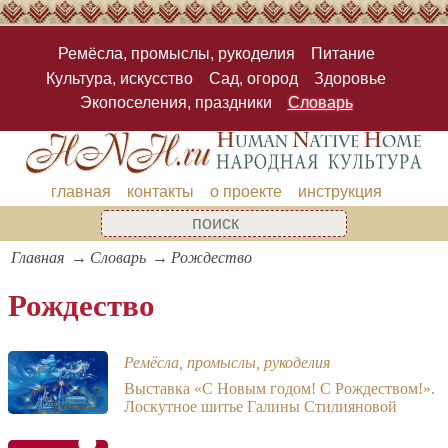
Ремёсла, промыслы, рукоделия
Питание
Культура, искусство
Сад, огород
Здоровье
Экопоселения, праздники
Словарь
главная
контакты
о проекте
инструкция
Главная
Словарь
Рождество
Рождество
Ремёсла, промыслы, рукоделия
Выставка «С Новым годом! С Рождеством!».
Лоскутное шитье Галины Стилияновой