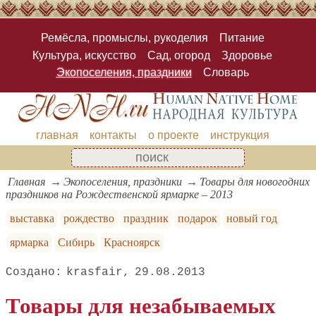
Ремёсла, промыслы, рукоделия
Питание
Культура, искусство
Сад, огород
Здоровье
Экопоселения, праздники
Словарь
главная
контакты
о проекте
инструкция
Главная
Экопоселения, праздники
Товары для новогодних
праздников на Рождественской ярмарке – 2013
выставка
рождество
праздник
подарок
новый год
ярмарка
Сибирь
Красноярск
krasfair
29.08.2013
Товары для незабываемых