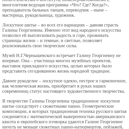
многолетняя ведущая программы «Что? Где? Когда?»,
преподаватель бальных танцев, переводчик – ныне –
мастерица, рукодельница, художник.
Лоскутное шитье – во всех его вариациях – давняя страсть
Галины Георгиевны. Именно этот вид народного искусства
позволил ей выплескивать радость и горе, проживать
страницы жизни – и темные, и светлые, позволяет
реализовывать свои творческие силы.
Музей Н.Г.Чернышевского встречает Галину Георгиевну не
впервые. Она – участница многих музейных проектов,
выставок прикладного искусства, целью которых было
представить сегодняшнюю жизнь народной традиции.
Давнее рукоделие – лоскутное одеяло, пестрое и гармоничное,
как человеческая жизнь, приобретает в руках наших
современниц статус настоящего художественного творчества.
В творчестве Галины Георгиевны традиционное лоскутное
шитье соседствует с сюжетными панно. Геометрические
композиции, в которых традиционная техника русского шитья
соединяется с математической выверенностью американского
квилта и европейского пэчворка удаются Галине Георгиевне
ничуть не меньше сюжетных панно-натюрмортов, пейзажей,