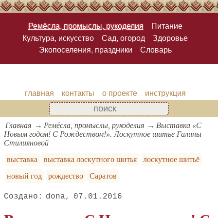
Ремёсла, промыслы, рукоделия
Питание
Культура, искусство
Сад, огород
Здоровье
Экопоселения, праздники
Словарь
главная
контакты
о проекте
инструкция
Главная
Ремёсла, промыслы, рукоделия
Выставка «С
Новым годом! С Рождеством!». Лоскутное шитье Галины
Стилияновой
выставка
выставка лоскутного шитья
лоскутное шитьё
новый год
рождество
Саратов
dona
07.01.2016