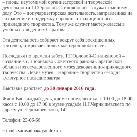
– плоды неутомимой организаторской и творческой
деятельности Г.Г.Орловой-Стилияновой – служат главному
делу. Это – популяризаторская деятельность, направленная на
сохранение и поддержку народного традиционного
прикладного творчества. Тому же служат мастер-классы в
учебных заведениях Саратова.
Эта деятельность собирает вокруг себя восхищенных
зрителей, открывает новых мастеров-любителей.
Последняя по времени забота Г.Г.Орловой-Стилияновой –
создание в с. Любимово Советского района Саратовской
области негосударственного музея декоративно-прикладного
творчества. Девиз музея – Народное творчество сегодня –
культурное наследие завтра.
Выставка работает
до 30 января 2016 года
.
Ждем Вас каждый день, кроме понедельника, с 10.00 до 18.00,
касса с 10.00 до 17.00 в музее-усадьбе Н.Г.Чернышевского по
адресу ул. Чернышевского, 142
Телефон: 23-06-66,
e-mail : sarusadba@yandex.ru