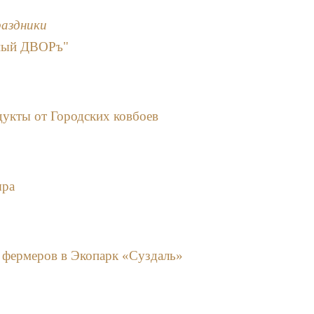
раздники
еный ДВОРъ"
укты от Городских ковбоев
ыра
 фермеров в Экопарк «Суздаль»