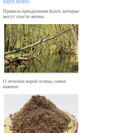
корня жизни
.
Правила преодоления болот, которые
могут спасти жизнь:
О лечении корой осины, самое
важное: