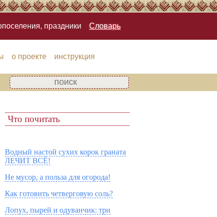
опоселения, праздники
Словарь
ы
о проекте
инструкция
Что почитать
Водный настой сухих корок граната
ЛЕЧИТ ВСЁ!
Не мусор, а польза для огорода!
Как готовить четверговую соль?
Лопух, пырей и одуванчик: три