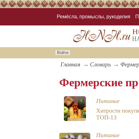
Ремёсла, промыслы, рукоделия
П
Войти
Главная
Словарь
Фермер
Фермерские п
Питание
Хитрости покупк
ТОП-13
Питание