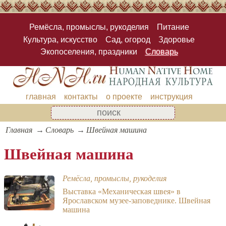
Ремёсла, промыслы, рукоделия
Питание
Культура, искусство
Сад, огород
Здоровье
Экопоселения, праздники
Словарь
главная
контакты
о проекте
инструкция
Главная
Словарь
Швейная машина
Швейная машина
Ремёсла, промыслы, рукоделия
Выставка «Механическая швея» в
Ярославском музее-заповеднике. Швейная
машина