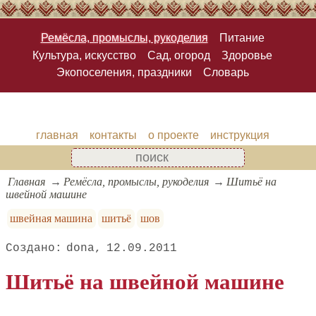
Ремёсла, промыслы, рукоделия
Питание
Культура, искусство
Сад, огород
Здоровье
Экопоселения, праздники
Словарь
главная
контакты
о проекте
инструкция
Главная
Ремёсла, промыслы, рукоделия
Шитьё на
швейной машине
швейная машина
шитьё
шов
dona
12.09.2011
Шитьё на швейной машине