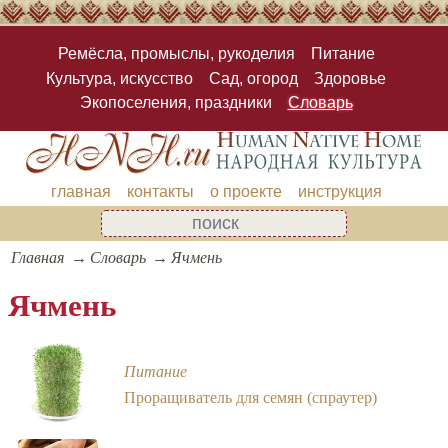
Ремёсла, промыслы, рукоделия
Питание
Культура, искусство
Сад, огород
Здоровье
Экопоселения, праздники
Словарь
главная
контакты
о проекте
инструкция
Главная
Словарь
Ячмень
Ячмень
Питание
Проращиватель для семян (спраутер)