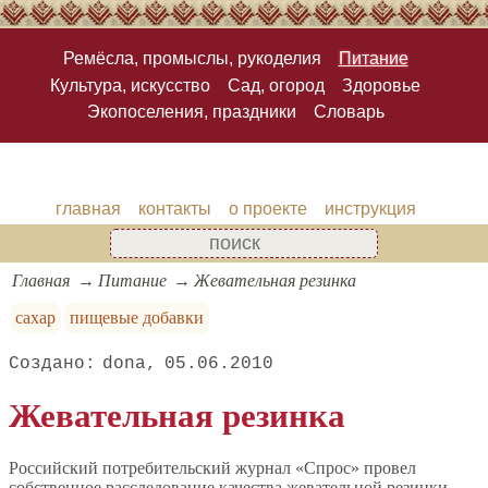
Ремёсла, промыслы, рукоделия
Питание
Культура, искусство
Сад, огород
Здоровье
Экопоселения, праздники
Словарь
главная
контакты
о проекте
инструкция
Главная
Питание
Жевательная резинка
сахар
пищевые добавки
dona
05.06.2010
Жевательная резинка
Российский потребительский журнал «Спрос» провел
собственное расследование качества жевательной резинки,