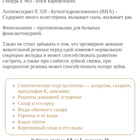
Глазурь E 903 - Воск карнаубский.
Антиоксидант E 320 - Бутилгидроксианизол (BHA) –
Содержит много холестерина, вызывает сыпь, вызывает рак.
Фенилаланин – противопоказан для больных
фенилкетонурией.
Также не стоит забывать о том, что чрезмерное жевание
жевательной резинки перед едой изменяет нормальную
секрецию желудка и может способствовать развитию
гастрита, а также при слабости зубной связки, при
пародонтозе резинка может способствовать потере зубов.
Синтетические подсластители — аспартам, сахарин,
ацесульфам К, цикламат
Рецепты домашней сгущёнки
Сахар и его вред
Виды обычного сахара
Горчица и её виды
Какао тёртое
Коричневый сахар и его виды