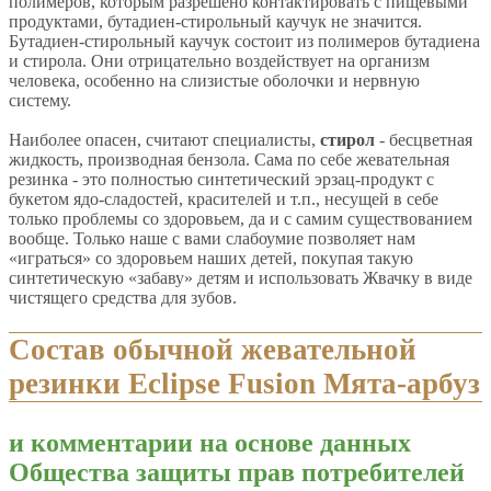
полимеров, которым разрешено контактировать с пищевыми
продуктами, бутадиен-стирольный каучук не значится.
Бутадиен-стирольный каучук состоит из полимеров бутадиена
и стирола. Они отрицательно воздействует на организм
человека, особенно на слизистые оболочки и нервную
систему.
Наиболее опасен, считают специалисты,
стирол
- бесцветная
жидкость, производная бензола. Сама по себе жевательная
резинка - это полностью синтетический эрзац-продукт с
букетом ядо-сладостей, красителей и т.п., несущей в себе
только проблемы со здоровьем, да и с самим существованием
вообще. Только наше с вами слабоумие позволяет нам
«играться» со здоровьем наших детей, покупая такую
синтетическую «забаву» детям и использовать Жвачку в виде
чистящего средства для зубов.
Состав обычной жевательной
резинки Eclipse Fusion Мята-арбуз
и комментарии на основе данных
Общества защиты прав потребителей