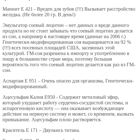
Маннит E 421 - Вреден для зубов (!!!) Вызывает расстройство
желудка. (Не более 20 гр. В день!)
Эмульгатор соевый лецитин – нет данных о вреде данного
продукта но не стоит забывать что соевый лецитин делается
из сои, а например в настоящее время (данные на 2006 г.)
Генетически-модифицированная соя выращивается на 92 %
(!!!) всех посевных площадей США, засеянных этой
культурой. ГМ-соя разрешена к импорту и употреблению в
пищу в большинстве стран мира, поэтому большая
вероятность того что соевый лецитин делается как раз из ГМ-
сои.
Аспартам E 951 – Очень опасен для организма, Генетически-
модифицированный.
Ацесульфам Калия E950 - Содержит метиловый эфир,
который ухудшает работу сердечно-сосудистой системы, и
аспарогеновую кислоту — она оказывает возбуждающее
действие на нервную систему и может, со временем, вызвать
привыкание. Ацесульфам плохо растворяется.
Краситель E 171 – Двуокись титана.