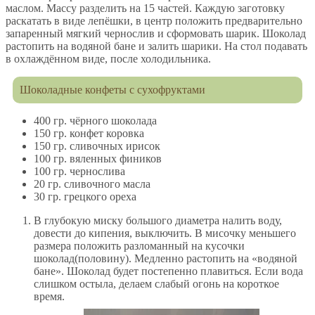
маслом. Массу разделить на 15 частей. Каждую заготовку
раскатать в виде лепёшки, в центр положить предварительно
запаренный мягкий чернослив и сформовать шарик. Шоколад
растопить на водяной бане и залить шарики. На стол подавать
в охлаждённом виде, после холодильника.
Шоколадные конфеты с сухофруктами
400 гр. чёрного шоколада
150 гр. конфет коровка
150 гр. сливочных ирисок
100 гр. вяленных фиников
100 гр. чернослива
20 гр. сливочного масла
30 гр. грецкого ореха
В глубокую миску большого диаметра налить воду,
довести до кипения, выключить. В мисочку меньшего
размера положить разломанный на кусочки
шоколад(половину). Медленно растопить на «водяной
бане». Шоколад будет постепенно плавиться. Если вода
слишком остыла, делаем слабый огонь на короткое
время.