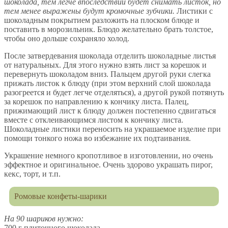
шоколада, тем легче впоследствии будет снимать листок, но
тем менее выражены будут кромочные зубчики.
Листики с
шоколадным покрытием разложить на плоском блюде и
поставить в морозильник. Блюдо желательно брать толстое,
чтобы оно дольше сохраняло холод.
После затвердевания шоколада отделить шоколадные листья
от натуральных. Для этого нужно взять лист за корешок и
перевернуть шоколадом вниз. Пальцем другой руки слегка
прижать листок к блюду (при этом верхний слой шоколада
разогреется и будет легче отделяться), а другой рукой потянуть
за корешок по направлению к кончику листа. Палец,
прижимающий лист к блюду должен постепенно сдвигаться
вместе с отклеивающимся листом к кончику листа.
Шоколадные листики переносить на украшаемое изделие при
помощи тонкого ножа во избежание их подтаивания.
Украшение немного кропотливое в изготовлении, но очень
эффектное и оригинальное. Очень здорово украшать пирог,
кекс, торт, и т.п.
Ромовые конфеты-шарики
На 90 шариков нужно:
700 г плиточного шоколада