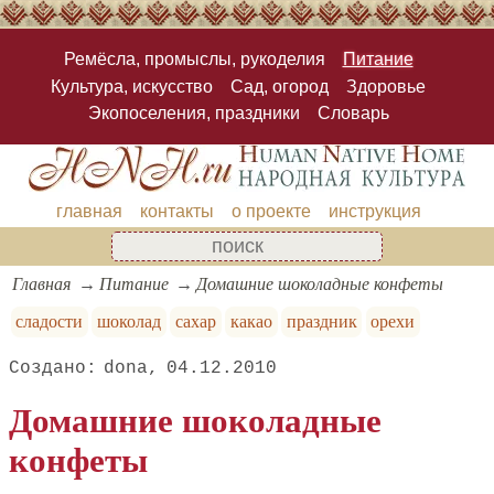
Ремёсла, промыслы, рукоделия
Питание
Культура, искусство
Сад, огород
Здоровье
Экопоселения, праздники
Словарь
главная
контакты
о проекте
инструкция
Главная
Питание
Домашние шоколадные конфеты
сладости
шоколад
сахар
какао
праздник
орехи
dona
04.12.2010
Домашние шоколадные
конфеты