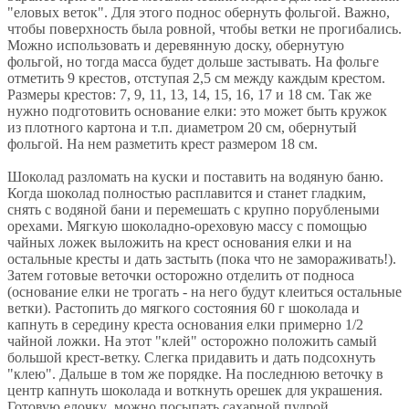
"еловых веток". Для этого поднос обернуть фольгой. Важно,
чтобы поверхность была ровной, чтобы ветки не прогибались.
Можно использовать и деревянную доску, обернутую
фольгой, но тогда масса будет дольше застывать. На фольге
отметить 9 крестов, отступая 2,5 см между каждым крестом.
Размеры крестов: 7, 9, 11, 13, 14, 15, 16, 17 и 18 см. Так же
нужно подготовить основание елки: это может быть кружок
из плотного картона и т.п. диаметром 20 см, обернутый
фольгой. На нем разметить крест размером 18 см.
Шоколад разломать на куски и поставить на водяную баню.
Когда шоколад полностью расплавится и станет гладким,
снять с водяной бани и перемешать с крупно порублеными
орехами. Мягкую шоколадно-ореховую массу с помощью
чайных ложек выложить на крест основания елки и на
остальные кресты и дать застыть (пока что не замораживать!).
Затем готовые веточки осторожно отделить от подноса
(основание елки не трогать - на него будут клеиться остальные
ветки). Растопить до мягкого состояния 60 г шоколада и
капнуть в середину креста основания елки примерно 1/2
чайной ложки. На этот "клей" осторожно положить самый
большой крест-ветку. Слегка придавить и дать подсохнуть
"клею". Дальше в том же порядке. На последнюю веточку в
центр капнуть шоколада и воткнуть орешек для украшения.
Готовую елочку можно посыпать сахарной пудрой.