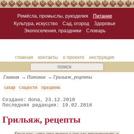
Ремёсла, промыслы, рукоделия
Питание
Культура, искусство
Сад, огород
Здоровье
Экопоселения, праздники
Словарь
главная
контакты
о проекте
инструкция
Главная
Питание
Грильяж, рецепты
сахар
сладости
праздник
dona
23.12.2010
19.02.2018
Грильяж, рецепты
Грильяж - что это такое и как его приготовить в