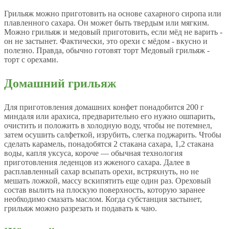
Грильяж можно приготовить на основе сахарного сиропа или
плавленного сахара. Он может быть твердым или мягким.
Можно грильяж и медовый приготовить, если мёд не варить -
он не застынет. Фактически, это орехи с мёдом - вкусно и
полезно. Правда, обычно готовят торт Медовый грильяж -
торт с орехами.
Домашний грильяж
Для приготовления домашних конфет понадобится 200 г
миндаля или арахиса, предварительно его нужно ошпарить,
очистить и положить в холодную воду, чтобы не потемнел,
затем осушить салфеткой, изрубить, слегка поджарить. Чтобы
сделать карамель, понадобятся 2 стакана сахара, 1,2 стакана
воды, капля уксуса, короче — обычная технология
приготовления леденцов из жженого сахара. Далее в
расплавленный сахар всыпать орехи, встряхнуть, но не
мешать ложкой, массу вскипятить еще один раз. Ореховый
состав вылить на плоскую поверхность, которую заранее
необходимо смазать маслом. Когда субстанция застынет,
грильяж можно разрезать и подавать к чаю.