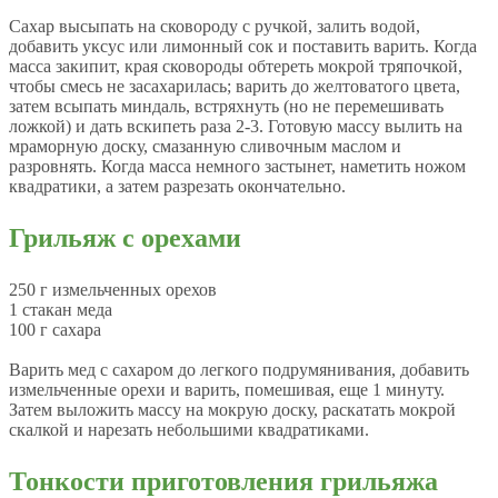
Сахар высыпать на сковороду с ручкой, залить водой,
добавить уксус или лимонный сок и поставить варить. Когда
масса закипит, края сковороды обтереть мокрой тряпочкой,
чтобы смесь не засахарилась; варить до желтоватого цвета,
затем всыпать миндаль, встряхнуть (но не перемешивать
ложкой) и дать вскипеть раза 2-3. Готовую массу вылить на
мраморную доску, смазанную сливочным маслом и
разровнять. Когда масса немного застынет, наметить ножом
квадратики, а затем разрезать окончательно.
Грильяж с орехами
250 г измельченных орехов
1 стакан меда
100 г сахара
Варить мед с сахаром до легкого подрумянивания, добавить
измельченные орехи и варить, помешивая, еще 1 минуту.
Затем выложить массу на мокрую доску, раскатать мокрой
скалкой и нарезать небольшими квадратиками.
Тонкости приготовления грильяжа