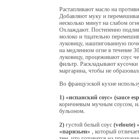
Растапливают масло на противн
Добавляют муку и перемешива
несколько минут на слабом огн
Охлаждают. Постепенно подли
молоко и тщательно перемеши
луковицу, нашпигованную почк
на медленном огне в течение 
луковицу, процеживают соус ч
фильтр. Раскладывают кусочки
маргарина, чтобы не образовал
Во французской кухне использ
1)
«испанский соус» (sauce es
коричневым мучным соусом, 
бульоном.
2)
густой белый соус
(veloute)
«паризьен»
, который отличае
тем, что готовится на прозрачн