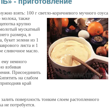
» - приготовление
 нужно взять: 100 г светло-коричневого мучного соуса
о молока, также
щепотка крупно
 молотый мускатный
него размера, в
, букет зелени из 1
аврового листа и 1
ое сливочное масло.
ь ему немного
но взбивая
пения. Присоединить
 Кипятить на слабом
 приподняв край
 залить поверхность тонким слоем растопленного
а не потребуется.