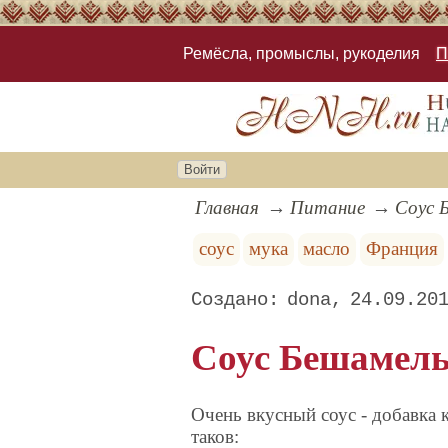
Ремёсла, промыслы, рукоделия
П
Войти
Главная
Питание
Соус 
соус
мука
масло
Франция
dona
24.09.20
Соус Бешамел
Очень вкусный соус - добавка
таков: