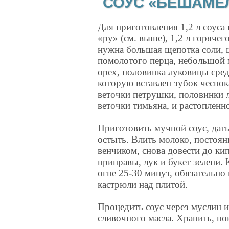
СОУС «БЕШАМЕЛЬ
Для приготовления 1,2 л соуса
«ру» (с
м. выше), 1,2 л горячег
нужна большая щепотка соли, 
помолотого перца, небольшой
орех, половинка луковицы сред
которую вставлен зубок чеснока
веточки петрушки, половинки л
веточки тимьяна, и растопленн
Приготовить мучной соус, дат
остыть. Влить молоко, постоян
венчиком, снова довести до ки
приправы, лук и букет зелени.
огне 25-30 минут, обязательно
кастрюли над плитой.
Процедить соус через муслин и
сливочного масла. Хранить, пок