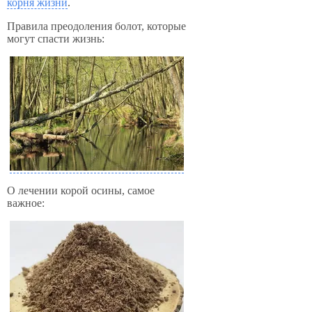
корня жизни
.
Правила преодоления болот, которые
могут спасти жизнь:
О лечении корой осины, самое
важное: