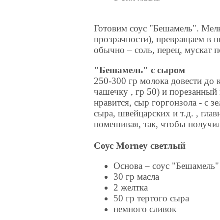
Готовим соус "Бешамель". Мелк
прозрачности), превращаем в п
обычно – соль, перец, мускат п
"Бешамель" с сыром
250-300 гр молока довести до
чашечку , гр 50) и порезанный 
нравится, сыр горгонзола - с з
сыра, швейцарских и т.д. , гла
помешивая, так, чтобы получил
Соус Morneу светлый
Основа – соус "Бешамель"
30 гр масла
2 желтка
50 гр тертого сыра
немного сливок