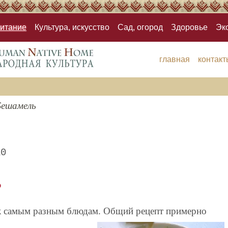
итание
Культура, искусство
Сад, огород
Здоровье
Эк
главная
контакт
Бешамель
10
ь
 к самым разным блюдам. Общий рецепт примерно