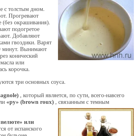
е с толстым дном.
ют. Прогревают
е (без окрашивания).
вают подогретое
вают. Добавляют
ами гвоздики. Варят
30 минут. Вынимают
ерез конический
 масла или
ась корочка.
уются три основных соуса.
pagnole)
, который является, по сути, всего-навсего
или
«ру» (brown roux)
, связанным с темным
 «велюте» или
тся от испанского
ом бульоне,