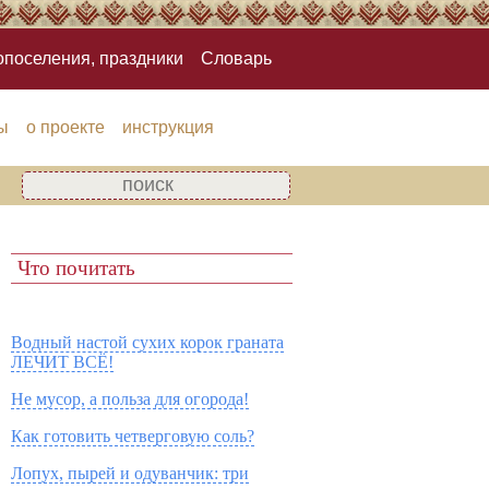
опоселения, праздники
Словарь
ы
о проекте
инструкция
Что почитать
Водный настой сухих корок граната
ЛЕЧИТ ВСЁ!
Не мусор, а польза для огорода!
Как готовить четверговую соль?
Лопух, пырей и одуванчик: три