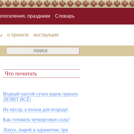
опоселения, праздники
Словарь
ы
о проекте
инструкция
Что почитать
Водный настой сухих корок граната
ЛЕЧИТ ВСЁ!
Не мусор, а польза для огорода!
Как готовить четверговую соль?
Лопух, пырей и одуванчик: три