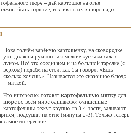
тофельного пюре – дай картошке на огне
олжны быть горячие, и вливать их в пюре надо
а
Пока толчём варёную картошечку, на сковородке
уже должны румяниться мелкие кусочки сала с
луком. Всё это соединяем и на большой тарелке (с
верхом) подаём на стол, как бы говоря: «Ешь
сколько хочешь». Называется это сказочное блюдо
– мяткой.
Что интересно: готовят
картофельную мятку
для
пюре
во всём мире одинаково: очищенные
картофелины режут крупно на 3-4 части, заливают
рится, подсушат на огне (минуты 2-3). Только теперь
я самое интересное.