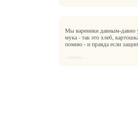
Мы вареники давным-давно у
мука - так это хлеб, картошка
помню - и правда если защип
ответить