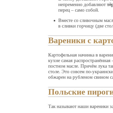
непременно добавляют
тё
перец – само собой.
Вместе со сливочным масл
в сливки горчицу (две сто
Вареники с кар
Картофельная начинка в варен
кухне самая распространённая 
постном масле. Причём лука та
столе. Это совсем по-украински
обжарен на рубленом свином са
Польские пирог
Так называют наши вареники з