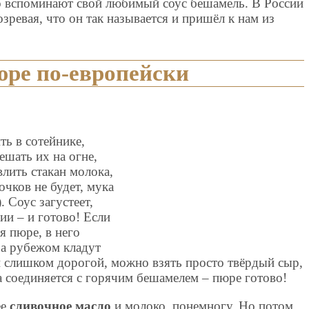
о вспоминают свой любимый соус бешамель. В России
зревая, что он так называется и пришёл к нам из
юре по-европейски
ть в сотейнике,
ешать их на огне,
влить стакан молока,
очков не будет, мука
. Соус загустеет,
ции – и готово! Если
я пюре, в него
За рубежом кладут
й слишком дорогой, можно взять просто твёрдый сыр,
а соединяется с горячим бешамелем – пюре готово!
ее
сливочное масло
и молоко, понемногу. Но потом