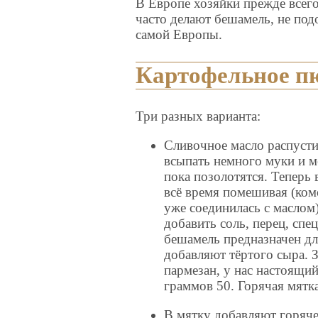
В Европе хозяйки прежде всег
часто делают бешамель, не подо
самой Европы.
Картофельное п
Три разных варианта:
Сливочное масло распусти
всыпать немного муки и м
пока позолотятся. Теперь 
всё время помешивая (ком
уже соединилась с маслом)
добавить соль, перец, спе
бешамель предназначен дл
добавляют тёртого сыра. 
пармезан, у нас настоящи
граммов 50. Горячая мятк
В мятку добавляют горяч