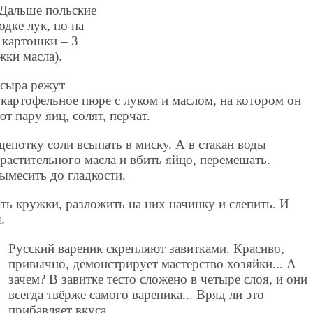
 Дальше польские
одке лук, но на
 картошки – 3
жки масла).
 сыра режут
картофельное пюре с луком и маслом, на котором он
т пару яиц, солят, перчат.
 щепотку соли всыпать в миску. А в стакан воды
растительного масла и вбить яйцо, перемешать.
вымесить до гладкости.
ать кружки, разложить на них начинку и слепить. И
я.
Русский вареник скрепляют завитками. Красиво,
привычно, демонстрирует мастерство хозяйки... А
зачем? В завитке тесто сложено в четыре слоя, и они
всегда твёрже самого вареника... Вряд ли это
прибавляет вкуса...