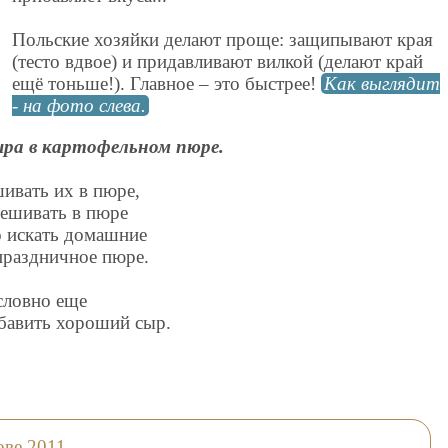
Польские хозяйки делают проще: защипывают края
(тесто вдвое) и придавливают вилкой (делают край
ещё тоньше!). Главное – это быстрее!
Как выглядит
- на фото слева.
ыра в картофельном пюре.
ивать их в пюре,
мешивать в пюре
до искать домашние
 праздничное пюре.
словно еще
обавить хороший сыр.
ове 2011