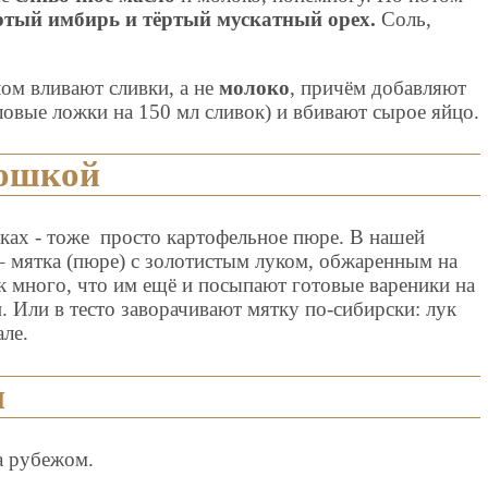
ртый имбирь и тёртый мускатный орех.
Соль,
ом вливают сливки, а не
молоко
, причём добавляют
ловые ложки на 150 мл сливок) и вбивают сырое яйцо.
тошкой
иках - тоже просто картофельное пюре. В нашей
– мятка (пюре) с золотистым луком, обжаренным на
к много, что им ещё и посыпают готовые вареники на
. Или в тесто заворачивают мятку по-сибирски: лук
ле.
и
а рубежом.