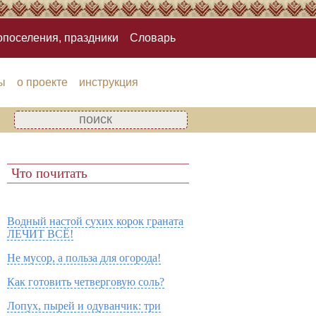
опоселения, праздники
Словарь
ы
о проекте
инструкция
Что почитать
Водный настой сухих корок граната
ЛЕЧИТ ВСЁ!
Не мусор, а польза для огорода!
Как готовить четверговую соль?
Лопух, пырей и одуванчик: три