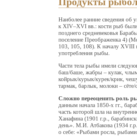
Продукты рыбол
Наиболее ранние сведения об 
к XIV–XVI вв.: кости рыб был
позднего средневековья Бараб
поселение Преображенка 4) (Мо
103, 105, 108). К началу XVIII
употребления рыбы.
Части тела рыбы имели следующ
баш/баше, жабры – кулак, члым,
койрык/курык/курек/крик, чешу
тармак, барлык, молоки – сёте/с
Сложно переоценить роль ры
данным начала 1850-х гг., бар
часть которой шла на внутренн
Ханафина (1901 г.р., барабинс
день». М.И. Атбакова (1934 г.р
о себе: «Рыбами росла, рыбами