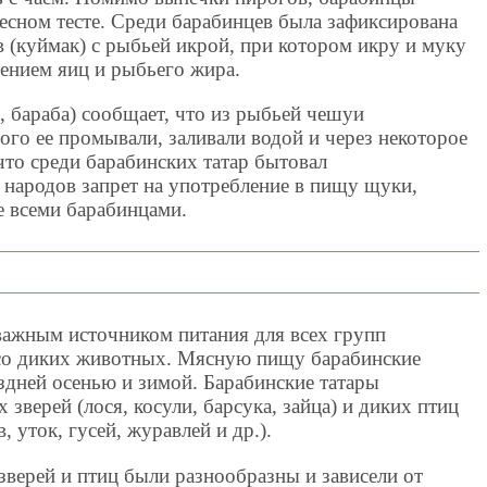
есном тесте. Среди барабинцев была зафиксирована
 (куймак) с рыбьей икрой, при котором икру и муку
ением яиц и рыбьего жира.
, бараба) сообщает, что из рыбьей чешуи
того ее промывали, заливали водой и через некоторое
что среди барабинских татар бытовал
 народов запрет на употребление в пищу щуки,
е всеми барабинцами.
 важным источником питания для всех групп
ясо диких животных. Мясную пищу барабинские
здней осенью и зимой. Барабинские татары
зверей (лося, косули, барсука, зайца) и диких птиц
, уток, гусей, журавлей и др.).
верей и птиц были разнообразны и зависели от