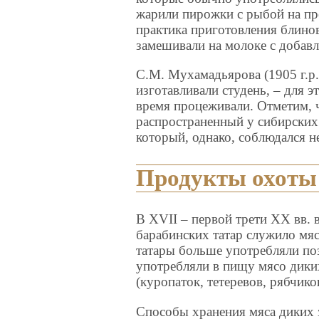
жарили пирожки с рыбой на пр
практика приготовления блинов
замешивали на молоке с добавл
С.М. Мухамадьярова (1905 г.р.
изготавливали студень, – для э
время процеживали. Отметим, 
распространенный у сибирских
который, однако, соблюдался н
Продукты охоты
В XVII – первой трети XX вв.
барабинских татар служило м
татары больше употребляли по
употребляли в пищу мясо диких 
(куропаток, тетеревов, рябчиков
Способы хранения мяса диких з