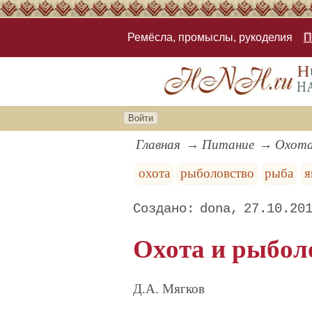
Ремёсла, промыслы, рукоделия
П
Войти
Главная
Питание
Охота
охота
рыболовство
рыба
я
dona
27.10.20
Охота и рыболо
Д.А. Мягков