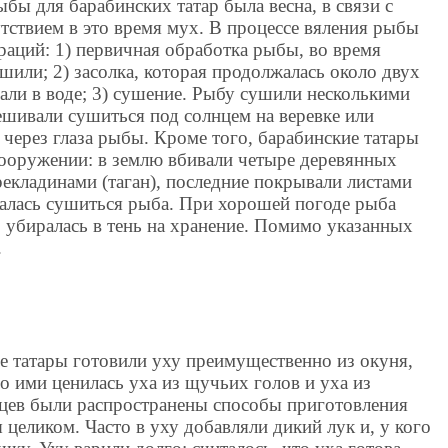
ы для барабинских татар была весна, в связи с
тствием в это время мух. В процессе вяления рыбы
раций: 1) первичная обработка рыбы, во время
шили; 2) засолка, которая продолжалась около двух
али в воде; 3) сушение. Рыбу сушили несколькими
ешивали сушиться под солнцем на веревке или
 через глаза рыбы. Кроме того, барабинские татары
ооружении: в землю вбивали четыре деревянных
рекладинами (таган), последние покрывали листами
валась сушиться рыба. При хорошей погоде рыба
о убиралась в тень на хранение. Помимо указанных
.
е татары готовили уху преимущественно из окуня,
о ими ценилась уха из щучьих голов и уха из
нцев были распространены способы приготовления
 целиком. Часто в уху добавляли дикий лук и, у кого