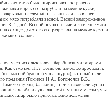
рабинских татар было широко распространено
овки мяса впрок его разрубали на мелкие куски,
 закрывали последний и закапывали его в снег.
азом мясо потребляли весной. Весной замороженное
ение 3–4 дней. Весной осуществляли и копчение мяса
на солнце: для этого его разрезали на мелкие куски и
 же мясо солили.
ченое мясо использовалось барабинскими татарами
. Как отмечает Н.А. Томилов, наиболее простым и,
 был мясной бульон (сурпа, шурпа), который пили
 его поедания (Томилов Н.А., Богомолов В.Б.,
). Помимо шурпы, барабинцы приготавливали суп из
авшийся черба, и суп с лапшой и утиным мясом умач.
инских татар было приготовление пельменей –