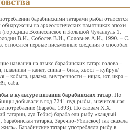
овства
употреблении барабинскими татарами рыбы относятся
и обнаружены на археологических памятниках эпохи
ы (городища Вознесенское и Большой Чуланкуль 1,
лодин В.И., Соболев В.И., Соловьев А.И., 1990. – С.
 в. относятся первые письменные сведения о способах
ие названия на языке барабинских татар: голова –
 плавники – канат, спина – биль, хвост – куйрук/
я – кобыга, цалама, внутренности – ищак, ют, икра –
ёт, саба.
бы в культуре питания барабинских татар.
По
абинцы добывали в год 7241 пуд рыбы, значительная
ее потребление (Бараба, 1893). По словам Х.Х.
кий татарин, аул Тебис) бараба ели рыбу «каждый
., барабинская татарка, Заречно-Убинское) так сказала
 жила». Барабинские татары употребляли рыбу в