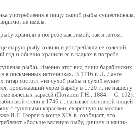
ика употребления в пищу сырой рыбы существовала,
видимо, не имела.
бу хранили в погребе как зимой, так и летом.
аще сырую рыбу солили и употребляли ее соленой.
 год и обычно хранили ее в кадках в погребе.
 сушеная рыба). Именно этот вид пищи барабинских
ся в письменных источниках. В 1716 г. Л. Ланге
х татар состоит «из сухой рыбы и сухой муки»
Белл, проезжавший через Барабу в 1720 г., не нашел у
оме вяленых карасей (Потанин Г.Н., 1884. – С. 102).
абинской степи в 1746 г., называет основной пищей
ашу с сушеными карасями, сваренную на молоке
акже И.Г. Георги в конце XIX в. сообщает, что
требляют «больше вяленую рыбу, дичину и каши»