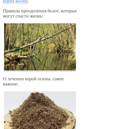
корня жизни
.
Правила преодоления болот, которые
могут спасти жизнь:
О лечении корой осины, самое
важное: