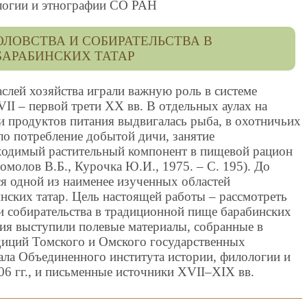
логии и этнографии СО РАН
ОЛОВСТВА И СОБИРАТЕЛЬСТВА В
АРАБИНСКИХ ТАТАР
лей хозяйства играли важную роль в системе
VII – первой трети XX вв. В отдельных аулах на
и продуктов питания выдвигалась рыба, в охотничьих
ло потребление добытой дичи, занятие
ходимый растительный компонент в пищевой рацион
омолов В.Б., Курочка Ю.И., 1975. – С. 195). До
я одной из наименее изученных областей
нских татар. Цель настоящей работы – рассмотреть
и собирательства в традиционной пище барабинских
ния выступили полевые материалы, собранные в
диций Томского и Омского государственных
ала Объединенного института истории, филологии и
 гг., и письменные источники XVII–XIX вв.