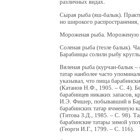
различных видах.
Сырая рыба (яш-балык). Практ
но широкого распространения, 
Мороженая рыба. Мороженую ры
Соленая рыба (тезле балык). Ч
Барабинцы солили рыбу круглый
Вяленая рыба (курчан-балык –
татар наиболее часто упоминал
указывал, что пища барабински
(Катанов Н.Ф., 1905. – С. 4). 
барабинцев никаких запасов, кр
И.Э. Фишер, побывавший в Бар
барабинских татар ячменную к
(Титова З.Д., 1985. – С. 98). Т
барабинские татары зимой упо
(Георги И.Г., 1799. – С. 116).