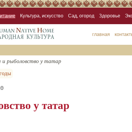
итание
Культура, искусство
Сад, огород
Здоровье
Эк
главная
контакт
 и рыболовство у татар
годы
10
вство у татар