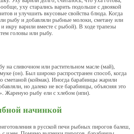
ку. Уху варили долго; считалось, что уха готова,
Вообще, уху старались варить подольше с двоякой
зитов и улучшить вкусовые свойства блюда. Когда
али рыбу и добавляли рыбные молоки, сметану или
 и икру варили вместе с рыбой). В ходе трапезы
атем головы или рыбу.
у на сливочном или растительном масле (май),
 муке (он). Был широко распространен способ, когда
со сметаной (коймак). Иногда барабинцы жарили
обавляли, но далеко не все барабинцы, объясняя это
». Жареную рыбу ели с хлебом (ипи).
рыбной начинкой
риготовления в русской печи рыбных пирогов балеш,
 с чаем. Помимо выпечки пирогов, барабинцы