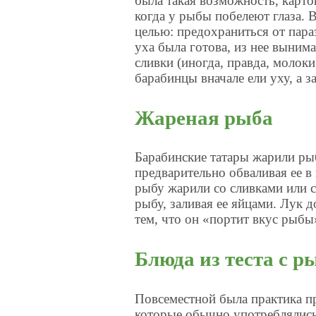
была такая возможность, картош
когда у рыбы побелеют глаза. 
целью: предохраниться от пара
уха была готова, из нее выним
сливки (иногда, правда, молоки
барабинцы вначале ели уху, а з
Жареная рыба
Барабинские татары жарили рыб
предварительно обваливая ее в
рыбу жарили со сливками или 
рыбу, заливая ее яйцами. Лук д
тем, что он «портит вкус рыбы
Блюда из теста с 
Повсеместной была практика п
которые обычно употреблялись