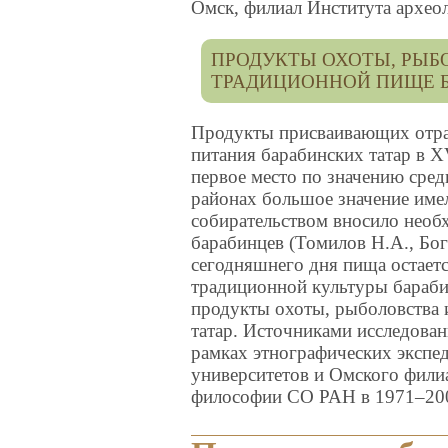
Омск, филиал Института архео
ПРОДУКТЫ ОХОТЫ, РЫБ
ТРАДИЦИОННОЙ ПИЩЕ Б
Продукты присваивающих отрас
питания барабинских татар в X
первое место по значению сред
районах большое значение име
собирательством вносило необ
барабинцев (Томилов Н.А., Бог
сегодняшнего дня пища остаетс
традиционной культуры бараби
продукты охоты, рыболовства 
татар. Источниками исследова
рамках этнографических экспе
университетов и Омского фили
философии СО РАН в 1971–2006