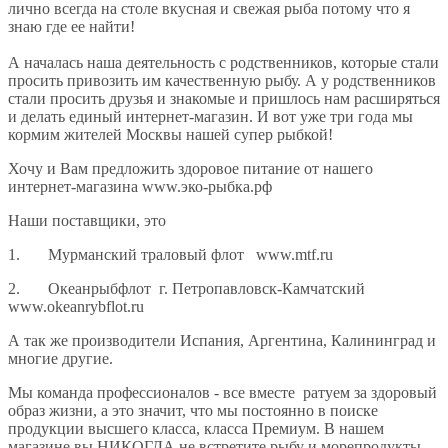
лично всегда на столе вкусная и свежая рыба потому что я
знаю где ее найти!
А началась наша деятельность с родственников, которые стали
просить привозить им качественную рыбу. А у родственников
стали просить друзья и знакомые и пришлось нам расширяться
и делать единый интернет-магазин. И вот уже три года мы
кормим жителей Москвы нашей супер рыбкой!
Хочу и Вам предложить здоровое питание от нашего
интернет-магазина www.эко-рыбка.рф
Наши поставщики, это
1. Мурманский траловый флот www.mtf.ru
2. Океанрыбфлот г. Петропавловск-Камчатский
www.okeanrybflot.ru
А так же производители Испания, Аргентина, Калининград и
многие другие.
Мы команда профессионалов - все вместе ратуем за здоровый
образ жизни, а это значит, что мы постоянно в поиске
продукции высшего класса, класса Премиум. В нашем
магазине вы НИКОГДА не встретите рыбу и морепродукты