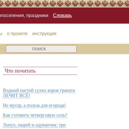
опоселения, праздники
Словарь
ы
о проекте
инструкция
Что почитать
Водный настой сухих корок граната
ЛЕЧИТ ВСЁ!
Не мусор, а польза для огорода!
Как готовить четверговую соль?
Лопух, пырей и одуванчик: три