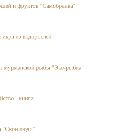
ощей и фруктов "Самобранка"
я икра из водорослей
ин мурманской рыбы "Эко-рыбка"
йство - книги
а "Свои люди"