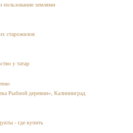
и пользование землями
их старожилов
ство у татар
ство
ека Рыбной деревни», Калининград
укты - где купить