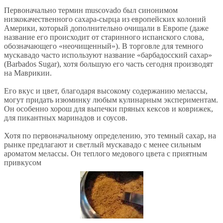
Первоначально термин muscovado был синонимом
низкокачественного сахара-сырца из европейских колоний
Америки, который дополнительно очищали в Европе (даже
название его происходит от старинного испанского слова,
обозначающего «неочищенный»). В торговле для темного
мускавадо часто используют название «барбадосский сахар»
(Barbados Sugar), хотя большую его часть сегодня производят
на Маврикии.
Его вкус и цвет, благодаря высокому содержанию мелассы,
могут придать изюминку любым кулинарным экспериментам.
Он особенно хорош для выпечки пряных кексов и коврижек,
для пикантных маринадов и соусов.
Хотя по первоначальному определению, это темный сахар, на
рынке предлагают и светлый мускавадо с менее сильным
ароматом мелассы. Он теплого медового цвета с приятным
привкусом