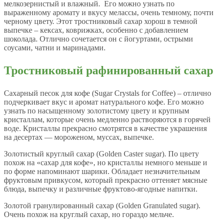
мелкозернистый и влажный. Его можно узнать по
выраженному аромату и вкусу мелассы, очень темному, почти
черному цвету. Этот тростниковый сахар хорош в темной
выпечке – кексах, коврижках, особенно с добавлением
шоколада. Отлично сочетается он с йогуртами, острыми
соусами, чатни и маринадами.
Тростниковый рафинированный сахар
Сахарный песок для кофе (Sugar Crystals for Coffee) – отлично
подчеркивает вкус и аромат натурального кофе. Его можно
узнать по насыщенному золотистому цвету и крупным
кристаллам, которые очень медленно растворяются в горячей
воде. Кристаллы прекрасно смотрятся в качестве украшения
на десертах — мороженом, муссах, выпечке.
Золотистый круглый сахар (Golden Caster sugar). По цвету
похож на «сахар для кофе», но кристаллы немного меньше и
по форме напоминают шарики. Обладает незначительным
фруктовым привкусом, который прекрасно оттеняет мясные
блюда, выпечку и различные фруктово-ягодные напитки.
Золотой гранулированный сахар (Golden Granulated sugar).
Очень похож на круглый сахар, но гораздо мельче.