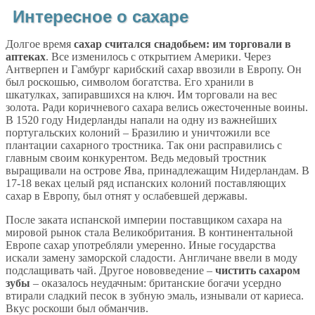
Интересное о сахаре
Долгое время
сахар считался снадобьем: им торговали в
аптеках
. Все изменилось с открытием Америки. Через
Антверпен и Гамбург карибский сахар ввозили в Европу. Он
был роскошью, символом богатства. Его хранили в
шкатулках, запиравшихся на ключ. Им торговали на вес
золота. Ради коричневого сахара велись ожесточенные воины.
В 1520 году Нидерланды напали на одну из важнейших
португальских колоний – Бразилию и уничтожили все
плантации сахарного тростника. Так они расправились с
главным своим конкурентом. Ведь медовый тростник
выращивали на острове Ява, принадлежащим Нидерландам. В
17-18 веках целый ряд испанских колоний поставляющих
сахар в Европу, был отнят у ослабевшей державы.
После заката испанской империи поставщиком сахара на
мировой рынок стала Великобритания. В континентальной
Европе сахар употребляли умеренно. Иные государства
искали замену заморской сладости. Англичане ввели в моду
подслащивать чай. Другое нововведение –
чистить сахаром
зубы
– оказалось неудачным: британские богачи усердно
втирали сладкий песок в зубную эмаль, изнывали от кариеса.
Вкус роскоши был обманчив.