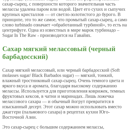
сахар-сырец, с поверхности которого значительная часть
мелассы удалена паром или водой. Цвет его сухих и сыпучих
крупных кристаллов — от светло-золотистого до бурого. В
принципе, это то же самое, что промытый сахар-сырец, а само
слово turbinado означает «обработанный турбиной», то есть на
центрифуге. Одна из известных в мире марок турбинадо –
Sugar In The Raw - производится на Гавайях.
Сахар мягкий мелассовый (черный
барбадосский)
Сахар мягкий мелассовый, или черный барбадосский (Soft
molasses sugar/ Black Barbados sugar) — мягкий, тонкий,
влажный тростниковый сахар-сырец. Очень темного цвета и
яркого вкуса и аромата, благодаря высокому содержанию
мелассы. Используется для приготовления коврижек, темных
фруктовых кексов, в чатни и маринадах. Лишь ложечка
мелассового сахара — и обычный йогрут превратится в
изысканный десерт. Этот сахар можно использовать вместо
джаггери (пальмового сахара) в рецептах кухни Юго-
Восточной Азии.
Это сахар-сырец с большим содержанием мелассы,