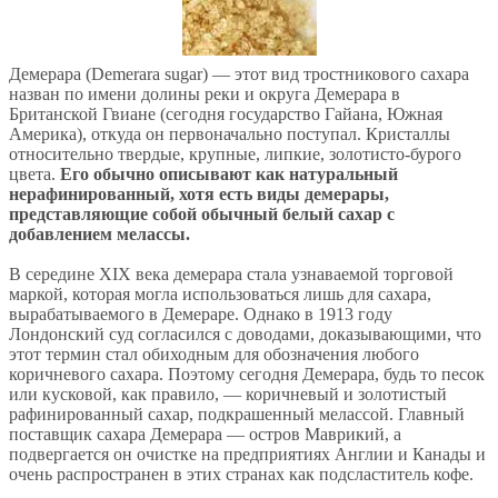
Демерара (Demerara sugar) — этот вид тростникового сахара
назван по имени долины реки и округа Демерара в
Британской Гвиане (сегодня государство Гайана, Южная
Америка), откуда он первоначально поступал. Кристаллы
относительно твердые, крупные, липкие, золотисто-бурого
цвета.
Его обычно описывают как натуральный
нерафинированный, хотя есть виды демерары,
представляющие собой обычный белый сахар с
добавлением мелассы.
В середине XIX века демерара стала узнаваемой торговой
маркой, которая могла использоваться лишь для сахара,
вырабатываемого в Демераре. Однако в 1913 году
Лондонский суд согласился с доводами, доказывающими, что
этот термин стал обиходным для обозначения любого
коричневого сахара. Поэтому сегодня Демерара, будь то песок
или кусковой, как правило, — коричневый и золотистый
рафинированный сахар, подкрашенный мелассой. Главный
поставщик сахара Демерара — остров Маврикий, а
подвергается он очистке на предприятиях Англии и Канады и
очень распространен в этих странах как подсластитель кофе.