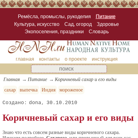
Ремёсла, промыслы, рукоделия
Питание
Культура, искусство
Сад, огород
Здоровье
Экопоселения, праздники
Словарь
главная
контакты
о проекте
инструкция
Главная
Питание
Коричневый сахар и его виды
сахар
выпечка
Индия
мороженое
dona
30.10.2010
Коричневый сахар и его виды
Знаю что есть совсем разные виды коричневого сахара.
Изучаем подробнее.
Сахароза,
или привычный для всех нас