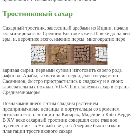
Тростниковый сахар
Cахарный тростник, завезенный арабами из Индии, начали
культивировать на Среднем Востоке уже в III веке до нашей
эры, и, вероятнее всего, именно персы, многократно пере
варивая сырец, первыми сумели изготовить своего рода
рафинад. Арабы, захватившие персидское государство
Сасанидов, быстро пристрастились к сладкому и в своих
завоевательных походах VII–VIII вв. завезли сахар в страны
Средиземноморья.
Познакомившиеся с этим сладким растением
предприимчивые испанцы и португальцы со временем
основали его плантации на Канарах, Мадейре и Кабо-Верде.
В XV веке сахарный тростник совершил свое главное
путешествие – в Новый свет, и в Америке были созданы
плантации тростникового сахара.