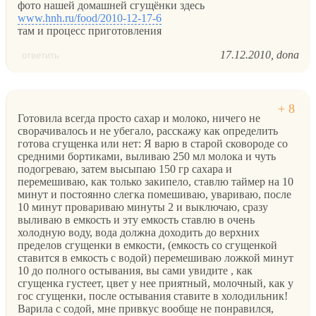
фото нашей домашней сгущёнки здесь
www.hnh.ru/food/2010-12-17-6
там и процесс приготовления
17.12.2010
dona
ответить
Готовила всегда просто сахар и молоко, ничего не
сворачивалось и не убегало, расскажу как определить
готова сгущенка или нет: Я варю в старой сковороде со
средними бортиками, выливаю 250 мл молока и чуть
подогреваю, затем высыпаю 150 гр сахара и
перемешиваю, как только закипело, ставлю таймер на 10
минут и постоянно слегка помешиваю, увариваю, после
10 минут провариваю минуты 2 и выключаю, сразу
выливаю в емкость и эту емкость ставлю в очень
холодную воду, вода должна доходить до верхних
пределов сгущенки в емкости, (емкость со сгущенкой
ставится в емкость с водой) перемешиваю ложкой минут
10 до полного остывания, вы сами увидите , как
сгущенка густеет, цвет у нее приятный, молочный, как у
гос сгущенки, после остывания ставите в холодильник!
Варила с содой, мне привкус вообще не понравился,