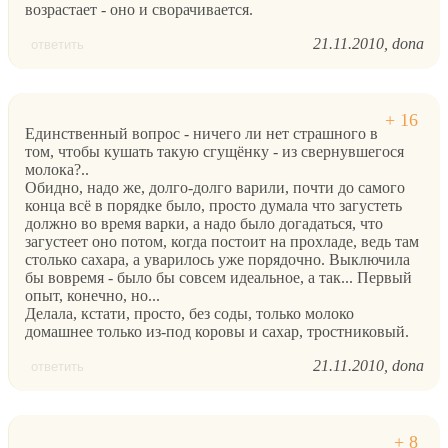
возрастает - оно и сворачивается.
21.11.2010
dona
ответить
Единственный вопрос - ничего ли нет страшного в
том, чтобы кушать такую сгущёнку - из свернувшегося
молока?..
Обидно, надо же, долго-долго варили, почти до самого
конца всё в порядке было, просто думала что загустеть
должно во время варки, а надо было догадаться, что
загустеет оно потом, когда постоит на прохладе, ведь там
столько сахара, а уварилось уже порядочно. Выключила
бы вовремя - было бы совсем идеальное, а так... Первый
опыт, конечно, но...
Делала, кстати, просто, без соды, только молоко
домашнее только из-под коровы и сахар, тростниковый.
21.11.2010
dona
ответить