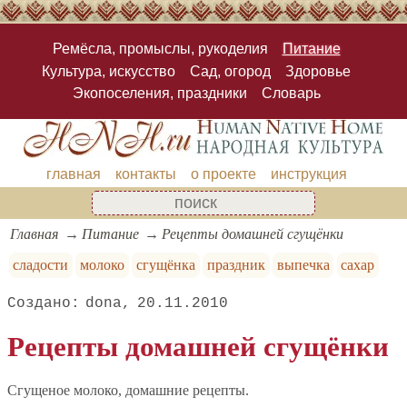
Ремёсла, промыслы, рукоделия
Питание
Культура, искусство
Сад, огород
Здоровье
Экопоселения, праздники
Словарь
главная
контакты
о проекте
инструкция
Главная
Питание
Рецепты домашней сгущёнки
сладости
молоко
сгущёнка
праздник
выпечка
сахар
dona
20.11.2010
Рецепты домашней сгущёнки
Сгущеное молоко, домашние рецепты.