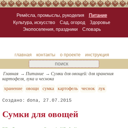
Ремёсла, промыслы, рукоделия
Питание
Культура, искусство
Сад, огород
Здоровье
Экопоселения, праздники
Словарь
главная
контакты
о проекте
инструкция
Главная
Питание
Сумки для овощей: для хранения
картофеля, лука и чеснока
хранение
овощи
сумка
картофель
чеснок
лук
dona
27.07.2015
Сумки для овощей