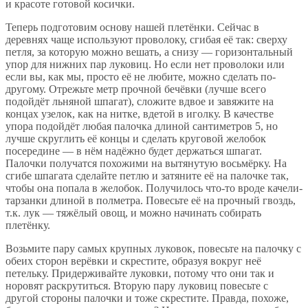
и красоте готовой косички.
Теперь подготовим основу нашей плетёнки. Сейчас в
деревнях чаще используют проволоку, сгибая её так: сверху
петля, за которую можно вешать, а снизу — горизонтальный
упор для нижних пар луковиц. Но если нет проволоки или
если вы, как мы, просто её не любите, можно сделать по-
другому. Отрежьте метр прочной бечёвки (лучше всего
подойдёт льняной шпагат), сложите вдвое и завяжите на
концах узелок, как на нитке, вдетой в иголку. В качестве
упора подойдёт любая палочка длиной сантиметров 5, но
лучше скруглить её концы и сделать круговой желобок
посередине — в нём надёжно будет держаться шпагат.
Палочки получатся похожими на вытянутую восьмёрку. На
сгибе шпагата сделайте петлю и затяните её на палочке так,
чтобы она попала в желобок. Получилось что-то вроде качели-
тарзанки длиной в полметра. Повесьте её на прочный гвоздь,
т.к. лук — тяжёлый овощ, и можно начинать собирать
плетёнку.
Возьмите пару самых крупных луковок, повесьте на палочку с
обеих сторон верёвки и скрестите, образуя вокруг неё
петельку. Придерживайте луковки, потому что они так и
норовят раскрутиться. Вторую пару луковиц повесьте с
другой стороны палочки и тоже скрестите. Правда, похоже,