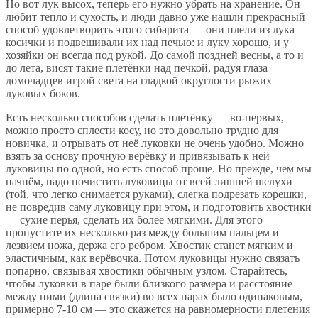
Но вот лук высох, теперь его нужно убрать на хранение. Он
любит тепло и сухость, и люди давно уже нашли прекрасный
способ удовлетворить этого сибарита — они плели из лука
косички и подвешивали их над печью: и луку хорошо, и у
хозяйки он всегда под рукой. До самой поздней весны, а то и
до лета, висят такие плетёнки над печкой, радуя глаза
домочадцев игрой света на гладкой округлости рыжих
луковых боков.
Есть несколько способов сделать плетёнку — во-первых,
можно просто сплести косу, но это довольно трудно для
новичка, и отрывать от неё луковки не очень удобно. Можно
взять за основу прочную верёвку и привязывать к ней
луковицы по одной, но есть способ проще. Но прежде, чем мы
начнём, надо почистить луковицы от всей лишней шелухи
(той, что легко снимается руками), слегка подрезать корешки,
не повредив саму луковицу при этом, и подготовить хвостики
— сухие перья, сделать их более мягкими. Для этого
пропустите их несколько раз между большим пальцем и
лезвием ножа, держа его ребром. Хвостик станет мягким и
эластичным, как верёвочка. Потом луковицы нужно связать
попарно, связывая хвостики обычным узлом. Старайтесь,
чтобы луковки в паре были близкого размера и расстояние
между ними (длина связки) во всех парах было одинаковым,
примерно 7-10 см — это скажется на равномерности плетения