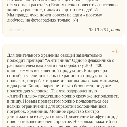
искусства, красота! :-) Если у печки повесить - настоящее
живое украшение, никаких картин не надо! :-)
Мы правда лука почти совсем не едим - поэтому
любуюсь на фотографиях только. :-))
02.10.2011
dona
ответить
Для длительного хранения овощей замечательно
подходит препарат “Антигниль” Одного флакончика с
распылителем вам хватит на обработку 300 - 400
килограммов выращенной продукции. Биопрепарат
способен увеличить срок сохранности продуктов в
подвалах, погребах и даже холодильниках, как минимум,
в два раза. Биопрепарат не только безопасен, но даже
полезен для человека. Так что оздоровленную
«АнтиГнилью» продукцию можно сразу же использовать
в пищу. Новым препаратом можно пользоваться без
всяких ограничений для обработки холодильников,
погребов, хранилищ. Мощное средство быстро
уничтожит все следы гнили. Применение биофунгицида
нового поколения очень простое. Несколько нажатий на
кнопку распылителя, и ваши овощи и фрукты готовы к