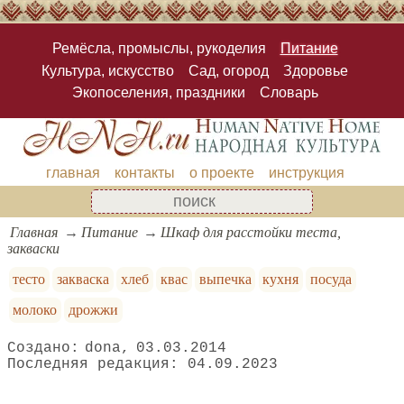
Ремёсла, промыслы, рукоделия
Питание
Культура, искусство
Сад, огород
Здоровье
Экопоселения, праздники
Словарь
главная
контакты
о проекте
инструкция
Главная
Питание
Шкаф для расстойки теста,
закваски
тесто
закваска
хлеб
квас
выпечка
кухня
посуда
молоко
дрожжи
dona
03.03.2014
04.09.2023