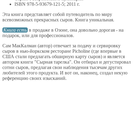
ISBN 978-5-93679-121-5; 2011 г.
Эта книга представляет собой путеводитель по миру
всевозможных прекрасных сыров. Книга уникальная.
Книга есть
в продаже в Озоне, она довольно дорогая - на
подарок, или для профессионалов.
Сам МакКалман (автор) отвечает за подачу и сервировку
сыров в нью-йоркском ресторане Picholine (где впервые в
США стали предлагать обширную карту сыров) и является
автором книги "Сырная тарелка". Он отбирал и дегустировал
сотни сыров, предлагая свои наблюдения тысячам других
любителей этого продукта. И вот он, наконец, создал некую
референцию своих изысканий.