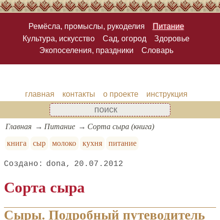
Ремёсла, промыслы, рукоделия
Питание
Культура, искусство
Сад, огород
Здоровье
Экопоселения, праздники
Словарь
главная
контакты
о проекте
инструкция
Главная
Питание
Сорта сыра (книга)
книга
сыр
молоко
кухня
питание
dona
20.07.2012
Сорта сыра
Сыры. Подробный путеводитель