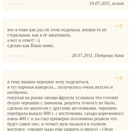
19.07.2011
кельт
ответить
вот я тоже как раз об этом подумала. вишня то не
стерильная, как я её закатывать.
а вот и ответ! :-)
сделаю как Ваша мама..
20.07.2011
Петрова Анна
ответить
в тему вишни-черешни хочу поделиться.
я тут варенья наверила... получилось очень вкусно и
необычно.
покупая на рынке овощи-фрукты услашала что готовят
белую черешню с лимоном. рецепта точного не было,
сделала по аналогии с другими заготовками. черешню
перебрала вышло 900 г. с косточками. сахара коричневого
взяла 400 г. и на глаз примерно поллимона решила что
будет самое оно. и точно! муж оказался в полном
восторге. говорит надо еще сварить и много! :-) буду