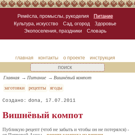
Ремёсла, промыслы, рукоделия
Питание
Культура, искусство
Сад, огород
Здоровье
Экопоселения, праздники
Словарь
главная
контакты
о проекте
инструкция
Главная
Питание
Вишнёвый компот
заготовки
рецепты
ягоды
dona
17.07.2011
Вишнёвый компот
Публикую рецепт (чтоб не забыть и чтобы он не потерялся) -
от Петровой Анны -
рецепт компота из вишни
.