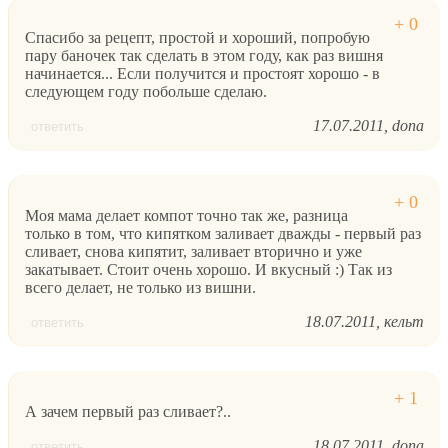
Спасибо за рецепт, простой и хороший, попробую
пару баночек так сделать в этом году, как раз вишня
начинается... Если получится и простоят хорошо - в
следующем году побольше сделаю.
17.07.2011
dona
ответить
Моя мама делает компот точно так же, разница
только в том, что кипятком заливает дважды - первый раз
сливает, снова кипятит, заливает вторично и уже
закатывает. Стоит очень хорошо. И вкусный :) Так из
всего делает, не только из вишни.
18.07.2011
кельт
ответить
А зачем первый раз сливает?..
18.07.2011
dona
ответить