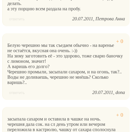
делать.
а эту порцию всем раздала на пробу.
20.07.2011
Петрова Анна
ответить
Белую черешню мы так съедаем обычно - на варенье
не остаётся, вкусная она очень. :-))
На зиму заготовить её - это здорово, тоже сварю баночку
с лимоном, значит!
А варишь его долго?
Черешню промыли, засыпали сахаром, и на огонь, так?..
Воды не доливаешь, черешню не мнёшь? Сколько
варишь?..
20.07.2011
dona
ответить
засыпала сахаром и оставила в чашке на ночь.
черешня дала сок. на сл день утром или вечером
переложила в кастрюлю, чашку от сахара сполоснула