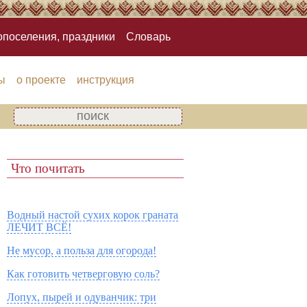
опоселения, праздники
Словарь
ы
о проекте
инструкция
Что почитать
Водный настой сухих корок граната
ЛЕЧИТ ВСЁ!
Не мусор, а польза для огорода!
Как готовить четверговую соль?
Лопух, пырей и одуванчик: три