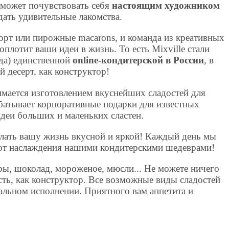
может почувствовать себя
настоящим художником
дать удивительные лакомства.
орт или пирожные macarons, и команда из креативных
плотит ваши идеи в жизнь. То есть Mixville стали
ода) единственной
online-кондитерской в России
, в
й десерт, как конструктор!
имается изготовлением вкуснейших сладостей для
абатывает корпоративные подарки для известных
деи больших и маленьких сластен.
елать вашу жизнь вкусной и яркой! Каждый день мы
 от наслаждения нашими кондитерскими шедеврами!
ры, шоколад, мороженое, мюсли... Не можете ничего
ть, как конструктор. Все возможные виды сладостей
альном исполнении. Приятного вам аппетита и