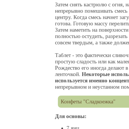
Затем снять кастрюлю с огня, н
непрерывно помешивать смесь в
центру. Когда смесь начнет заг
готова. Готовую массу перелит
Затем наметить на поверхности 
полностью остудить, разрезать
совсем твердым, а также должен
Таблет - это фактически сливо
простую сладость или как мале
Рождество его иногда делают в
ленточкой.
Некоторые использ
используется именно концен
непрерывном и неустанном по
Конфеты "Сладкоежка"
Для основы:
7 яиц