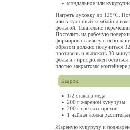
миндальное или кукурузно
Нагреть духовку до 125°С. Пом
или в кухонный комбайн и изме
фольгой. Тщательно перемешат
Постелить на рабочую поверх
формировать массу в небольши
образом должно получиться 32
противень и выпекать 30 минут
фольги - ирис должен остаться 
плотно закрытомм контейнере д
Бадрок
1/2 стакана меда
200 г жареной кукурузы
200 г грецких орехов
1 чайная ложка раститель
Жареную кукурузу и поджаренн