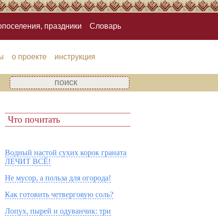
опоселения, праздники
Словарь
ы
о проекте
инструкция
Что почитать
Водный настой сухих корок граната
ЛЕЧИТ ВСЁ!
Не мусор, а польза для огорода!
Как готовить четверговую соль?
Лопух, пырей и одуванчик: три