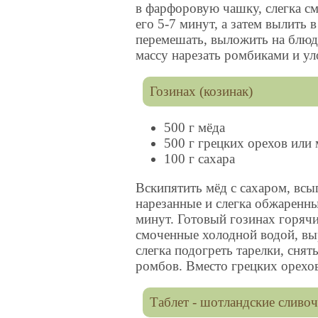
в фарфоровую чашку, слегка см
его 5-7 минут, а затем вылить
перемешать, выложить на блюд
массу нарезать ромбиками и ул
Гозинах (козинак)
500 г мёда
500 г грецких орехов или
100 г сахара
Вскипятить мёд с сахаром, всы
нарезанные и слегка обжаренны
минут. Готовый гозинах горячи
смоченные холодной водой, выр
слегка подогреть тарелки, снят
ромбов. Вместо грецких орехо
Таблет - шотландские сливо