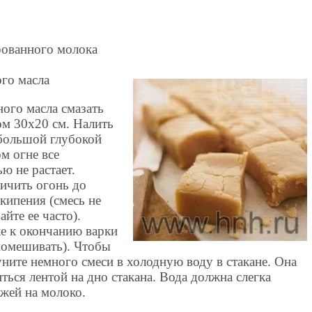
ированного молока
ого масла
ого масла смазать
м 30х20 см. Налить
 большой глубокой
м огне все
ю не растает.
личить огонь до
кипения (смесь не
йте ее часто).
же к окончанию варки
помешивать). Чтобы
уните немного смеси в холодную воду в стакане. Она
ться лентой на дно стакана. Вода должна слегка
ожей на молоко.