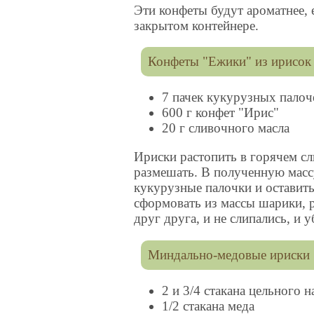
Эти конфеты будут ароматнее, 
закрытом контейнере.
Конфеты "Ежики" из ирисок
7 пачек кукурузных палоч
600 г конфет "Ирис"
20 г сливочного масла
Ириски растопить в горячем с
размешать. В полученную масс
кукурузные палочки и оставить 
сформовать из массы шарики, р
друг друга, и не слипались, и у
Миндально-медовые ириски
2 и 3/4 стакана цельного
1/2 стакана меда