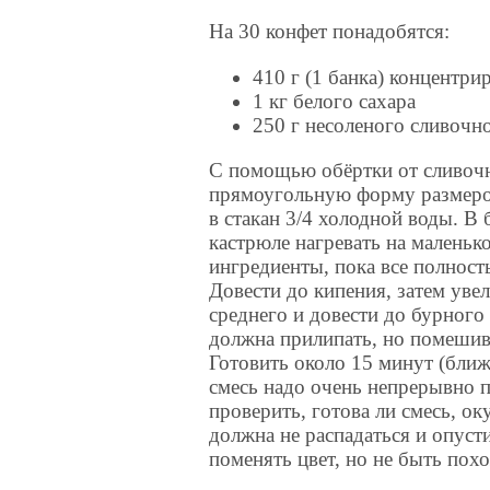
На 30 конфет понадобятся:
410 г (1 банка) концентр
1 кг белого сахара
250 г несоленого сливочн
С помощью обёртки от сливочн
прямоугольную форму размеро
в стакан 3/4 холодной воды. В
кастрюле нагревать на маленько
ингредиенты, пока все полность
Довести до кипения, затем уве
среднего и довести до бурного 
должна прилипать, но помешива
Готовить около 15 минут (бли
смесь надо очень непрерывно 
проверить, готова ли смесь, ок
должна не распадаться и опусти
поменять цвет, но не быть пох