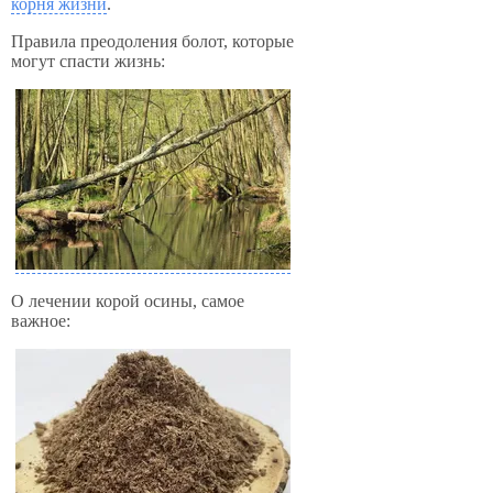
корня жизни
.
Правила преодоления болот, которые
могут спасти жизнь:
О лечении корой осины, самое
важное: