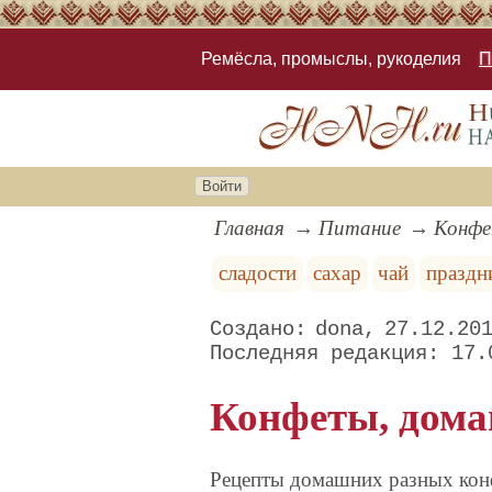
Ремёсла, промыслы, рукоделия
П
Войти
Главная
Питание
Конфе
сладости
сахар
чай
праздн
dona
27.12.20
17.
Конфеты, дома
Рецепты домашних разных конфе