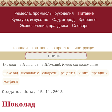
Ремёсла, промыслы, рукоделия
Питание
Культура, искусство
Сад, огород
Здоровье
Экопоселения, праздники
Словарь
главная
контакты
о проекте
инструкция
Главная
Питание
Шоколад. Книга от шоколатье
шоколад
шоколатье
сладости
рецепты
книга
праздник
конфеты
dona
15.11.2013
Шоколад