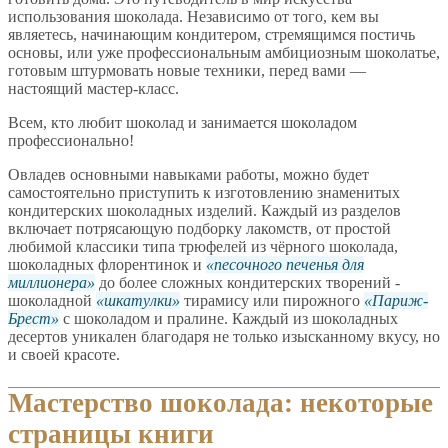
использования шоколада. Независимо от того, кем вы
являетесь, начинающим кондитером, стремящимся постичь
основы, или уже профессиональным амбициозным шоколатье,
готовым штурмовать новые техники, перед вами —
настоящий мастер-класс.
Всем, кто любит шоколад и занимается шоколадом
профессионально!
Овладев основными навыками работы, можно будет
самостоятельно приступить к изготовлению знаменитых
кондитерских шоколадных изделий. Каждый из разделов
включает потрясающую подборку лакомств, от простой
любимой классики типа трюфелей из чёрного шоколада,
шоколадных флорентинок и
песочного печенья для
миллионера
до более сложных кондитерских творений -
шоколадной
шкатулки
тирамису или пирожного
Париж-
Брест
с шоколадом и пралине. Каждый из шоколадных
десертов уникален благодаря не только изысканному вкусу, но
и своей красоте.
Мастерство шоколада: некоторые
страницы книги