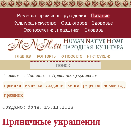
Ремёсла, промыслы, рукоделия
Питание
Культура, искусство
Сад, огород
Здоровье
Экопоселения, праздники
Словарь
главная
контакты
о проекте
инструкция
Главная
Питание
Пряничные украшения
пряники
выпечка
сладости
книга
рецепты
новый год
праздник
dona
15.11.2013
Пряничные украшения