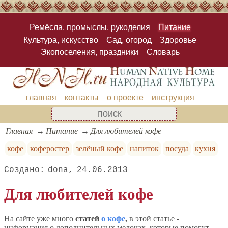
Ремёсла, промыслы, рукоделия
Питание
Культура, искусство
Сад, огород
Здоровье
Экопоселения, праздники
Словарь
главная
контакты
о проекте
инструкция
Главная
Питание
Для любителей кофе
кофе
коферостер
зелёный кофе
напиток
посуда
кухня
dona
24.06.2013
Для любителей кофе
На сайте уже много
статей
о кофе
,
в этой статье -
информация о дополнительных мелочах, которые помогут