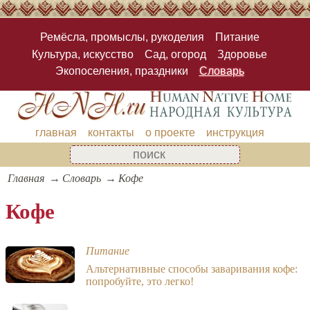
Ремёсла, промыслы, рукоделия
Питание
Культура, искусство
Сад, огород
Здоровье
Экопоселения, праздники
Словарь
главная
контакты
о проекте
инструкция
Главная
Словарь
Кофе
Кофе
Питание
Альтернативные способы заваривания кофе:
попробуйте, это легко!