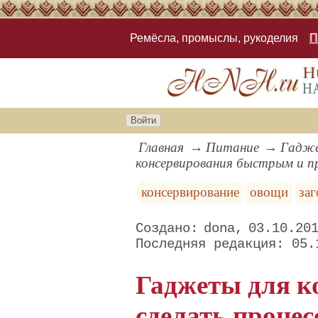
Ремёсла, промыслы, рукоделия
П
Войти
Главная
Питание
Гадже
консервирования быстрым и 
консервирование
овощи
за
dona
03.10.20
05.
Гаджеты для к
сделать проце