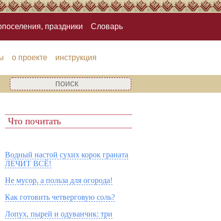
опоселения, праздники
Словарь
ы
о проекте
инструкция
Что почитать
Водный настой сухих корок граната
ЛЕЧИТ ВСЁ!
Не мусор, а польза для огорода!
Как готовить четверговую соль?
Лопух, пырей и одуванчик: три