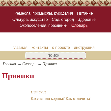
Ремёсла, промыслы, рукоделия
Питание
Культура, искусство
Сад, огород
Здоровье
Экопоселения, праздники
Словарь
главная
контакты
о проекте
инструкция
Главная
Словарь
Пряники
Пряники
Питание
Кассия или корица? Как отличить?