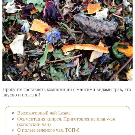
Пробуйте составлять композиции с многими видами трав, это
вкусно и полезно!
Высокогорный чай Lasata
Ферментация кипрея. Приготовление иван-чая
(копорский чай)
О пользе зелёного чая. ТОП-6