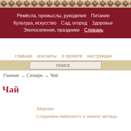
Ремёсла, промыслы, рукоделия
Питание
Культура, искусство
Сад, огород
Здоровье
Экопоселения, праздники
Словарь
главная
контакты
о проекте
инструкция
Главная
Словарь
Чай
Чай
Здоровье
Сохраняем иммунитет в зимние месяцы