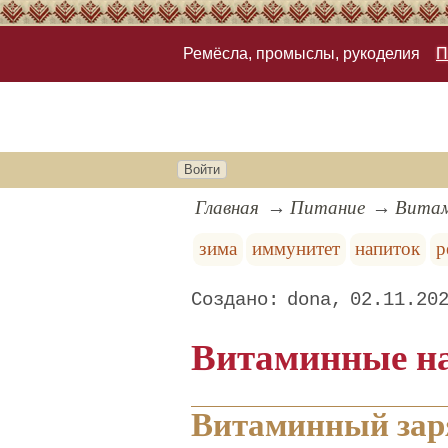
Ремёсла, промыслы, рукоделия
П
Войти
Главная
Питание
Витам
зима
иммунитет
напиток
р
dona
02.11.20
Витаминные н
Витаминный заря