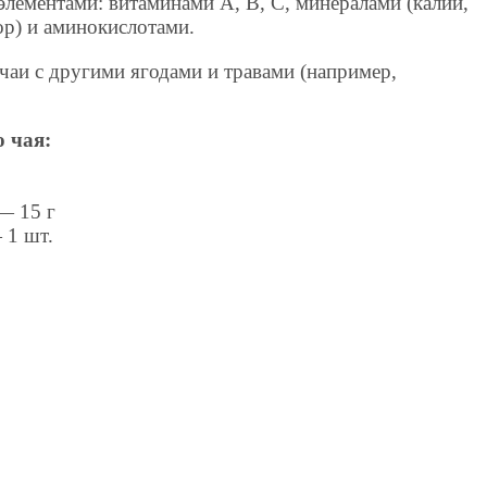
лементами: витаминами A, B, C, минералами (калий,
ор) и аминокислотами.
чаи с другими ягодами и травами (например,
 чая:
— 15 г
 1 шт.