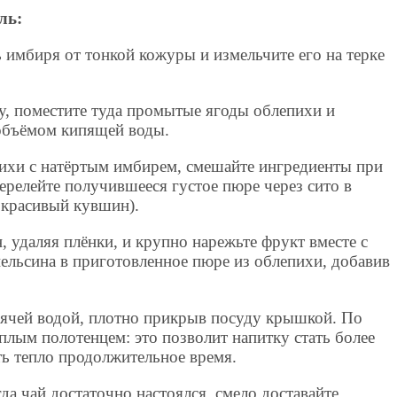
ль:
 имбиря от тонкой кожуры и измельчите его на терке
у, поместите туда промытые ягоды облепихи и
объёмом кипящей воды.
ихи с натёртым имбирем, смешайте ингредиенты при
ерелейте получившееся густое пюре через сито в
 красивый кувшин).
, удаляя плёнки, и крупно нарежьте фрукт вместе с
ельсина в приготовленное пюре из облепихи, добавив
рячей водой, плотно прикрыв посуду крышкой. По
плым полотенцем: это позволит напитку стать более
ь тепло продолжительное время.
да чай достаточно настоялся, смело доставайте