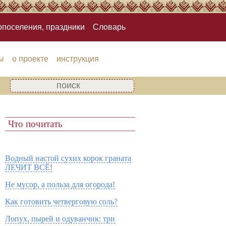
опоселения, праздники
Словарь
ы
о проекте
инструкция
Что почитать
Водный настой сухих корок граната
ЛЕЧИТ ВСЁ!
Не мусор, а польза для огорода!
Как готовить четверговую соль?
Лопух, пырей и одуванчик: три