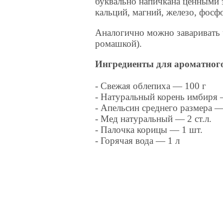
буквально напичкана ценными э
кальций, магний, железо, фосф
Аналогично можно заваривать 
ромашкой).
Ингредиенты для ароматного
- Свежая облепиха — 100 г
- Натуральный корень имбиря 
- Апельсин среднего размера —
- Мед натуральный — 2 ст.л.
- Палочка корицы — 1 шт.
- Горячая вода — 1 л