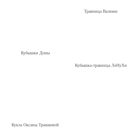
Травница Валюни
Кубышки Доны
Кубышка-травница ЛеНуХи
Кукла Оксаны Трашковой