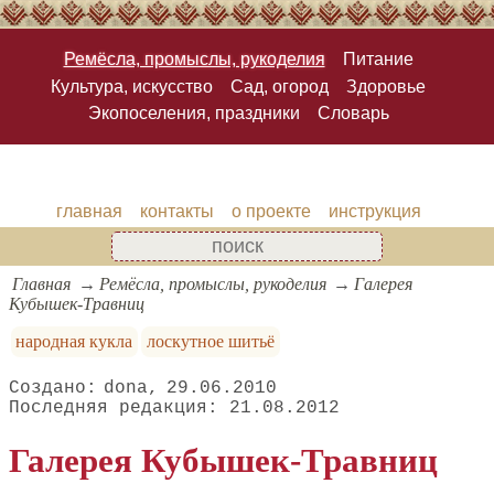
Ремёсла, промыслы, рукоделия
Питание
Культура, искусство
Сад, огород
Здоровье
Экопоселения, праздники
Словарь
главная
контакты
о проекте
инструкция
Главная
Ремёсла, промыслы, рукоделия
Галерея
Кубышек-Травниц
народная кукла
лоскутное шитьё
dona
29.06.2010
21.08.2012
Галерея Кубышек-Травниц