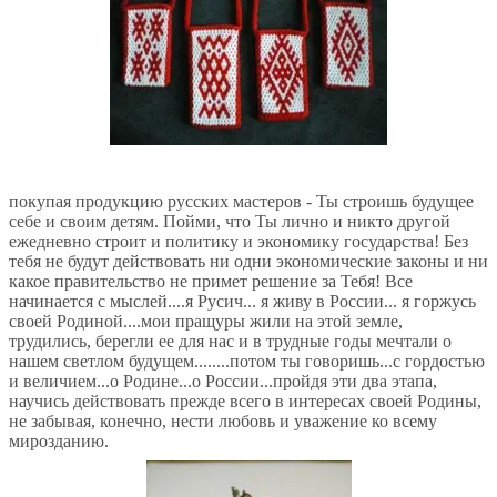
покупая продукцию русских мастеров - Ты строишь будущее
себе и своим детям. Пойми, что Ты лично и никто другой
ежедневно строит и политику и экономику государства! Без
тебя не будут действовать ни одни экономические законы и ни
какое правительство не примет решение за Тебя! Все
начинается с мыслей....я Русич... я живу в России... я горжусь
своей Родиной....мои пращуры жили на этой земле,
трудились, берегли ее для нас и в трудные годы мечтали о
нашем светлом будущем........потом ты говоришь...с гордостью
и величием...о Родине...о России...пройдя эти два этапа,
научись действовать прежде всего в интересах своей Родины,
не забывая, конечно, нести любовь и уважение ко всему
мирозданию.