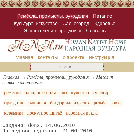
Ремёсла, промыслы, рукоделия
Питание
Культура, искусство
Сад, огород
Здоровье
Экопоселения, праздники
Словарь
главная
контакты
о проекте
инструкция
Главная
Ремёсла, промыслы, рукоделия
Магазин
славянских товаров
ремесло
народные промыслы
культура
сувенир
праздник
вышивка
бондарные изделия
резьба
ковка
керамика
лоскутное шитьё
народная кукла
dona
14.06.2010
21.06.2010