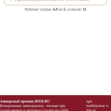
Рейтинг статьи:
4.9
из
5
, голосов:
11
Авторский проект HNH.RU
при
Копирование материалов - только при
поддержке x-
согласовании и указании ссылки на сайт.
lab.ru