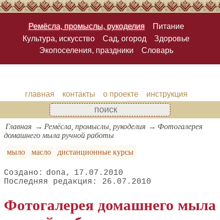
Ремёсла, промыслы, рукоделия
Питание
Культура, искусство
Сад, огород
Здоровье
Экопоселения, праздники
Словарь
главная
контакты
о проекте
инструкция
Главная
Ремёсла, промыслы, рукоделия
Фотогалерея
домашнего мыла ручной работы
мыло
масло
дистанционные курсы
dona
17.07.2010
26.07.2010
Фотогалерея домашнего мыла