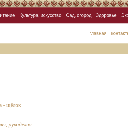
итание
Культура, искусство
Сад, огород
Здоровье
Эк
главная
контакт
а - щёлок
лы, рукоделия