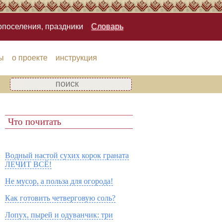
опоселения, праздники
Словарь
ы
о проекте
инструкция
Что почитать
Водный настой сухих корок граната
ЛЕЧИТ ВСЁ!
Не мусор, а польза для огорода!
Как готовить четверговую соль?
Лопух, пырей и одуванчик: три