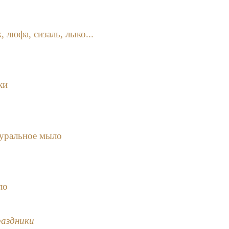
 люфа, сизаль, лыко...
ки
туральное мыло
ло
раздники